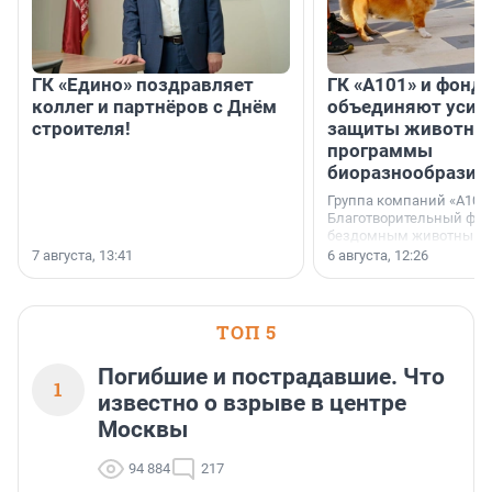
ГК «Едино» поздравляет
ГК «А101» и фонд
коллег и партнёров с Днём
объединяют усил
строителя!
защиты животных
программы
биоразнообразия
Группа компаний «А101»
Благотворительный фо
бездомным животным 
заключили соглашение
7 августа, 13:41
6 августа, 12:26
стратегическом сотрудн
ТОП 5
Погибшие и пострадавшие. Что
1
известно о взрыве в центре
Москвы
94 884
217