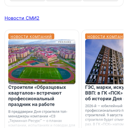
Новости СМИ2
НОВОСТИ КОМПАНИЙ
НОВОСТИ КОМПАНИ
Строители «Образцовых
ГЭС, марки, искус
кварталов» встречают
ВВП: в ГК «ПСК» р
профессиональный
об истории Дня с
праздник на работе
2026-й — юбилейный го
профессионального пр
В преддверии Дня строителя топ-
строителей. 9 августа 2
менеджеры компании «СЗ
строителя будет отмечат
„Терминал-Ресурс“ — о планах
раз. В ГК «ПСК» напомни
компании, испытаниях и поводах для