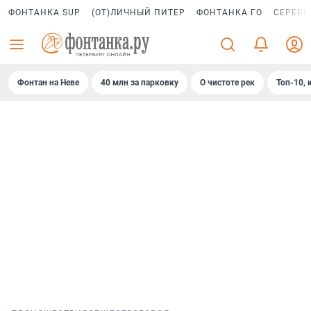
ФОНТАНКА SUP
(ОТ)ЛИЧНЫЙ ПИТЕР
ФОНТАНКА ГО
СЕРЕБР
Фонтан на Неве
40 млн за парковку
О чистоте рек
Топ-10, 