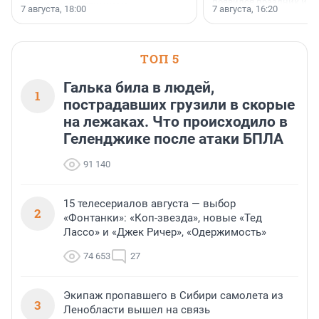
появился праздник и к
осторожного оптимизма.
7 августа, 18:00
7 августа, 16:20
поменялась роль строит
ТОП 5
Галька била в людей,
1
пострадавших грузили в скорые
на лежаках. Что происходило в
Геленджике после атаки БПЛА
91 140
15 телесериалов августа — выбор
2
«Фонтанки»: «Коп-звезда», новые «Тед
Лассо» и «Джек Ричер», «Одержимость»
74 653
27
Экипаж пропавшего в Сибири самолета из
3
Ленобласти вышел на связь