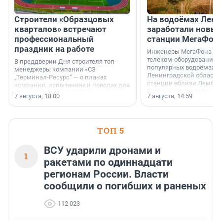
Строители «Образцовых
На водоёмах Лен
кварталов» встречают
заработали новы
профессиональный
станции МегаФон
праздник на работе
Инженеры МегаФона ус
телеком-оборудование 
В преддверии Дня строителя топ-
популярных водоёмах
менеджеры компании «СЗ
Ленинградской области
„Терминал-Ресурс“ — о планах
станции вблизи Лембол
компании, испытаниях и поводах для
Раздолинского озёр, а 
осторожного оптимизма.
7 августа, 18:00
7 августа, 14:59
недалеко от Большого Т
водопада.
ТОП 5
ВСУ ударили дронами и
1
ракетами по одиннадцати
регионам России. Власти
сообщили о погибших и раненых
112 023