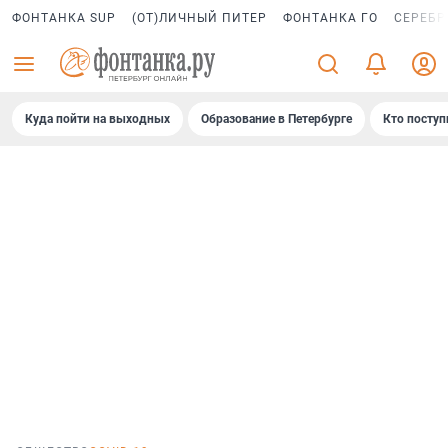
ФОНТАНКА SUP
(ОТ)ЛИЧНЫЙ ПИТЕР
ФОНТАНКА ГО
СЕРЕБР
Куда пойти на выходных
Образование в Петербурге
Кто поступ