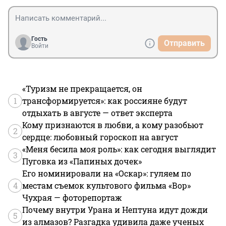
Гость
Отправить
Войти
«Туризм не прекращается, он
1
трансформируется»: как россияне будут
отдыхать в августе — ответ эксперта
Кому признаются в любви, а кому разобьют
2
сердце: любовный гороскоп на август
«Меня бесила моя роль»: как сегодня выглядит
3
Пуговка из «Папиных дочек»
Его номинировали на «Оскар»: гуляем по
4
местам съемок культового фильма «Вор»
Чухрая — фоторепортаж
Почему внутри Урана и Нептуна идут дожди
5
из алмазов? Разгадка удивила даже ученых