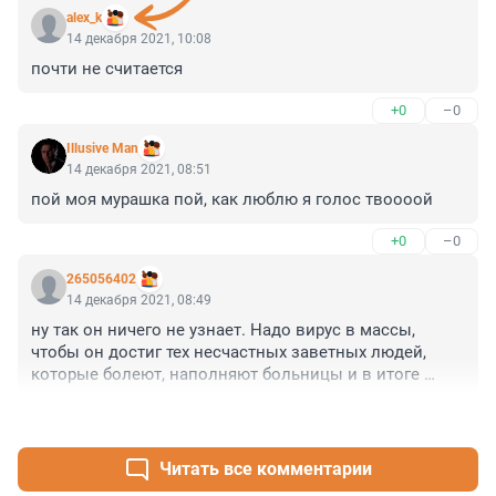
alex_k
14 декабря 2021, 10:08
почти не считается
+0
–0
Illusive Man
14 декабря 2021, 08:51
пой моя мурашка пой, как люблю я голос твоооой
+0
–0
265056402
14 декабря 2021, 08:49
ну так он ничего не узнает. Надо вирус в массы, 
чтобы он достиг тех несчастных заветных людей, 
которые болеют, наполняют больницы и в итоге 
радуют организаторов праздника. Понятно, что 
+0
–0
средний человек, получив маленькую дозу этого 
добра, наверное и не заметит дробины.
Читать все комментарии