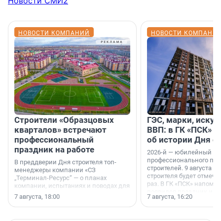
Новости СМИ2
НОВОСТИ КОМПАНИЙ
НОВОСТИ КОМПАНИ
Строители «Образцовых
ГЭС, марки, искус
кварталов» встречают
ВВП: в ГК «ПСК» р
профессиональный
об истории Дня с
праздник на работе
2026-й — юбилейный го
профессионального пр
В преддверии Дня строителя топ-
строителей. 9 августа 2
менеджеры компании «СЗ
строителя будет отмечат
„Терминал-Ресурс“ — о планах
раз. В ГК «ПСК» напомни
компании, испытаниях и поводах для
появился праздник и к
осторожного оптимизма.
7 августа, 18:00
7 августа, 16:20
поменялась роль строит