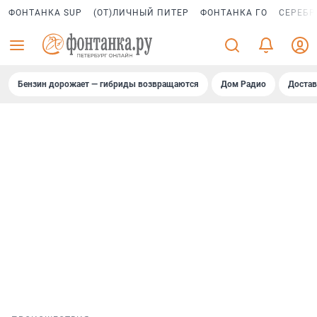
ФОНТАНКА SUP
(ОТ)ЛИЧНЫЙ ПИТЕР
ФОНТАНКА ГО
СЕРЕБР
Бензин дорожает — гибриды возвращаются
Дом Радио
Достав