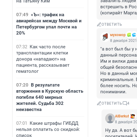
завалить людей и
на Татьяну Ким
встрешить в Росс
(копирайт Марга
07:49
«Ъ»: трафик на
авиарейсах между Москвой и
ОТВЕТИТЬ
Петербургом упал почти на
20%
мухомор
8 декабря 2021
07:32
Как часто после
"а вот был бы у 
трансплантации клетки
данный персонаж
донора «нападают» на
Им и вилки дават
пациента, рассказывает
общей безопасно
гематолог
Но в данный мом
криминальные. Б
07:20
В результате
более носить. Но
вторжения в Курскую область
понимании.
погибли 640 мирных
жителей. Судьба 302
ОТВЕТИТЬ
4
неизвестна
AlBerkut
8 декабря 20
07:01
Какие штрафы ГИБДД
нельзя оплатить со скидкой:
Ну да. А вот 
список
посетителей. 