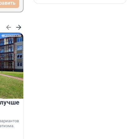
равить
 лучше
Группа Аквилон на 20%
увеличила объём текущего
строительства в
вариантов
Ленинградской области
атизма.
Группа Аквилон входит в ТОП-5 рейтинга