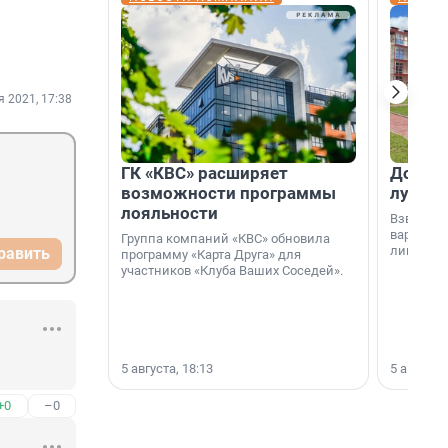
я 2021, 17:38
ГК «КВС» расширяет
Дом ил
возможности программы
лучше 
лояльности
Взвешива
варианто
Группа компаний «КВС» обновила
лишнего 
равить
программу «Карта Друга» для
участников «Клуба Ваших Соседей».
5 августа, 18:13
5 августа,
+0
–0