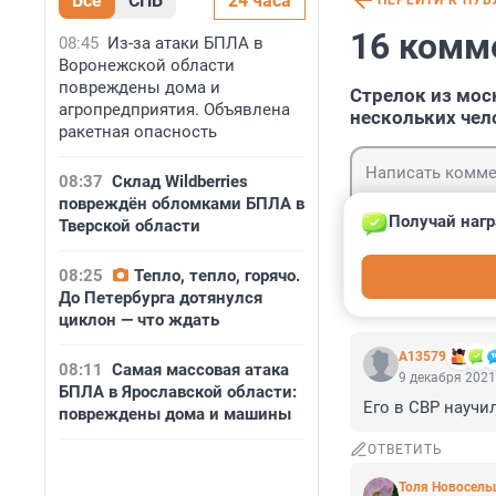
Все
СПБ
24 часа
ПЕРЕЙТИ К ПУ
16 комм
08:45
Из-за атаки БПЛА в
Воронежской области
повреждены дома и
Стрелок из мос
агропредприятия. Объявлена
нескольких чел
ракетная опасность
08:37
Склад Wildberries
повреждён обломками БПЛА в
Получай нагр
Тверской области
Гость
08:25
Тепло, тепло, горячо.
Войти
До Петербурга дотянулся
циклон — что ждать
А13579
08:11
Самая массовая атака
9 декабря 2021
БПЛА в Ярославской области:
Его в СВР научи
повреждены дома и машины
ОТВЕТИТЬ
Толя Новосель