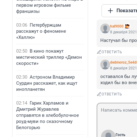
первом игровом фильме
Показат
франшизы
03:06
Петербуржцам
hal9000
расскажут о феномене
8 декабря 2021
«Халлю»
Настучал бы про
02:50
В кино покажут
ОТВЕТИТЬ
мистический триллер «Демон
dedmoroz_5e4d
скорости»
8 декабря 2021
оставался бы луч
02:30
Астроном Владимир
ходил бы во вне
Сурдин расскажет, как ищут
инопланетян
ОТВЕТИТЬ
02:14
Гарик Харламов и
Дмитрий Журавлев
отправятся в хлебобулочное
роуд-муви по сказочному
Белогорью
Гость