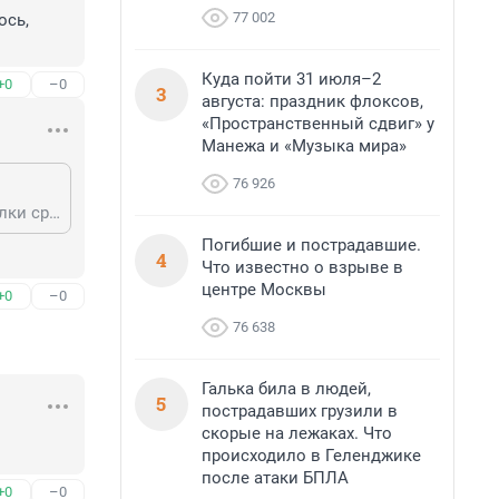
77 002
сь, 
Куда пойти 31 июля–2
+0
–0
3
августа: праздник флоксов,
«Пространственный сдвиг» у
Манежа и «Музыка мира»
76 926
Ну да. А вот был бы КС у посетителей МФЦ, да ещё и подготовленные стрелки среди посетителей. И остался бы этот пострелушник лежать там же, со свежими дырочками, до приезда санитаров. И вряд ли его шоу, даже если бы и началось, продлилось более 1-2 секунд с начала стрельбы.
Погибшие и пострадавшие.
4
Что известно о взрыве в
центре Москвы
+0
–0
76 638
Галька била в людей,
5
пострадавших грузили в
скорые на лежаках. Что
происходило в Геленджике
после атаки БПЛА
+0
–0