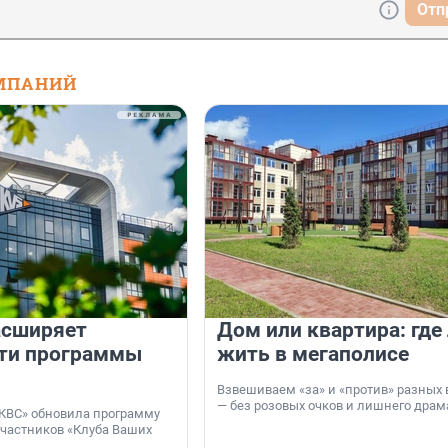
Отп
МПАНИЙ
асширяет
Дом или квартира: где
ти программы
жить в мегаполисе
Взвешиваем «за» и «против» разных 
— без розовых очков и лишнего драм
КВС» обновила программу
участников «Клуба Ваших