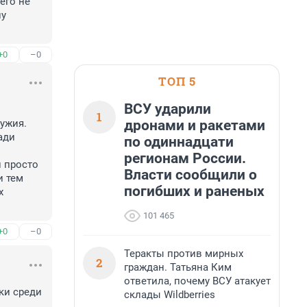
го не 
у 
+0
–0
ТОП 5
ВСУ ударили
1
дронами и ракетами
жия. 
ди 
по одиннадцати
регионам России.
 просто 
Власти сообщили о
 тем 
погибших и раненых
 
101 465
+0
–0
Теракты против мирных
2
граждан. Татьяна Ким
ответила, почему ВСУ атакует
и среди 
склады Wildberries