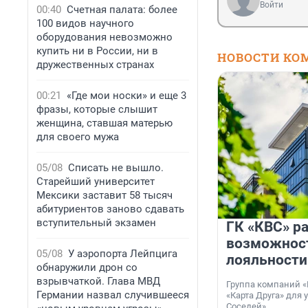
Войти
00:40
Счетная палата: более
100 видов научного
оборудования невозможно
купить ни в России, ни в
НОВОСТИ КО
дружественных странах
00:21
«Где мои носки» и еще 3
фразы, которые слышит
женщина, ставшая матерью
для своего мужа
05/08
Списать не вышло.
Старейший университет
Мексики заставит 58 тысяч
абитуриентов заново сдавать
вступительный экзамен
ГК «КВС» р
возможнос
05/08
У аэропорта Лейпцига
лояльности
обнаружили дрон со
взрывчаткой. Глава МВД
Группа компаний «
Германии назвал случившееся
«Карта Друга» для 
Соседей».