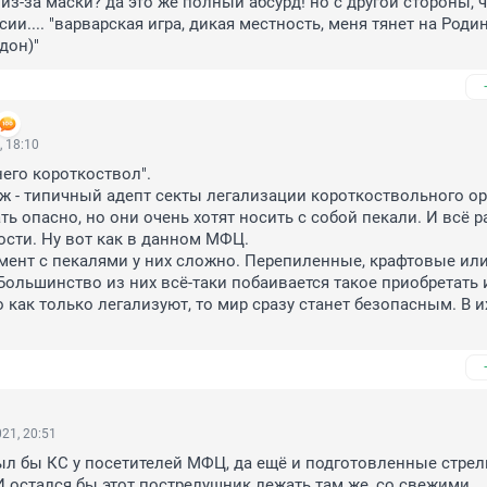
з-за маски? да это же полный абсурд! но с другой стороны, че
ии.... "варварская игра, дикая местность, меня тянет на Родин
дон)"
, 18:10
него короткоствол".

 - типичный адепт секты легализации короткоствольного ору
ь опасно, но они очень хотят носить с собой пекали. И всё ра
сти. Ну вот как в данном МФЦ.

ент с пекалями у них сложно. Перепиленные, крафтовые или
ольшинство из них всё-таки побаивается такое приобретать и
 как только легализуют, то мир сразу станет безопасным. В их
21, 20:51
был бы КС у посетителей МФЦ, да ещё и подготовленные стрелк
И остался бы этот пострелушник лежать там же, со свежими 