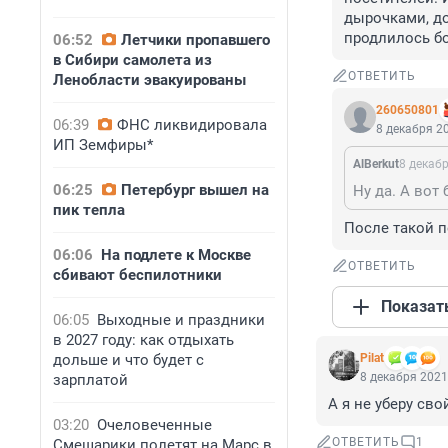
дырочками, до
продлилось бо
06:52
Летчики пропавшего
в Сибири самолета из
ОТВЕТИТЬ
Ленобласти эвакуированы
260650801
06:39
ФНС ликвидировала
8 декабря 20
ИП Земфиры*
AlBerkut
8 декабр
06:25
Петербург вышел на
пик тепла
После такой п
06:06
На подлете к Москве
ОТВЕТИТЬ
сбивают беспилотники
Показат
06:05
Выходные и праздники
в 2027 году: как отдыхать
дольше и что будет с
Pilat
8 декабря 2021
зарплатой
А я не уберу сво
03:20
Очеловеченные
ОТВЕТИТЬ
1
Смешарики полетят на Марс в