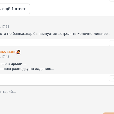
ь ещё 1 ответ
, 17:54
сто по башке..пар бы выпустил ..стрелять конечно лишнее..
8827384c2
, 17:48
ше в армии ... 

шнюю разведку по заданию...