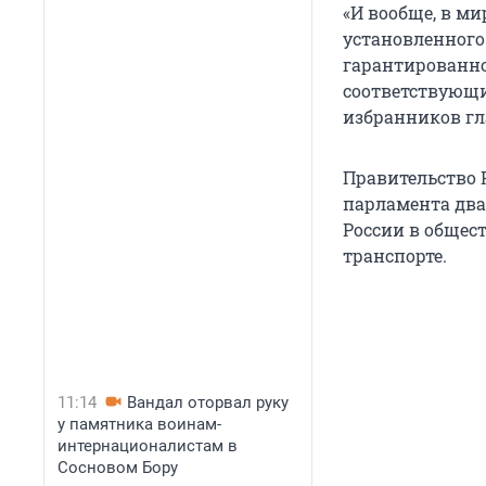
«И вообще, в мир
установленного 
гарантированно
соответствующи
избранников гл
Правительство 
парламента два
России в общес
транспорте.
11:14
Вандал оторвал руку
у памятника воинам-
интернационалистам в
Сосновом Бору