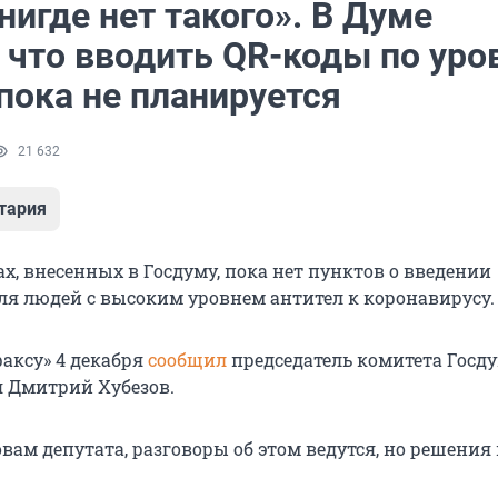
нигде нет такого». В Думе
, что вводить QR-коды по ур
пока не планируется
21 632
тария
х, внесенных в Госдуму, пока нет пунктов о введении
ля людей с высоким уровнем антител к коронавирусу.
факсу» 4 декабря
сообщил
председатель комитета Госд
я Дмитрий Хубезов.
овам депутата, разговоры об этом ведутся, но решения 