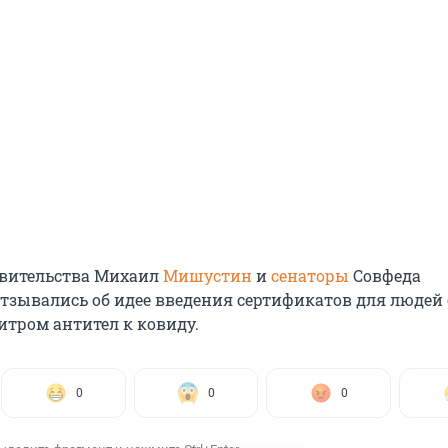
авительства Михаил
Мишустин
и
сенаторы
Совфеда
тзывались об идее введения сертификатов для людей 
тром антител к ковиду.
0
0
0