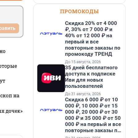
ПРОМОКОДЫ
Скидка 20% от 4 000
равить
₽, 30% от 7 000 ₽ и
40% от 12 000 ₽ на
первый и все
повторные заказы по
но
промокоду ТРЕНД
До 15 августа, 2026
которые
35 дней бесплатного
доступа к подписке
Иви для новых
ут
пользователей
До 31 августа, 2026
оскоп на
Скидка 6 000 ₽ от 10
000 ₽, 10 000 ₽ от 15
ых дочек»
000 ₽, 20 000 ₽ от 30
000 ₽ и 35 000 ₽ от 50
000 ₽ на первый и все
повторные заказы по
промокоду НАБЕРИ