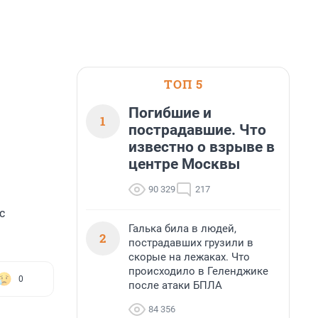
ТОП 5
Погибшие и
1
пострадавшие. Что
известно о взрыве в
центре Москвы
90 329
217
с
Галька била в людей,
2
пострадавших грузили в
скорые на лежаках. Что
происходило в Геленджике
0
после атаки БПЛА
84 356