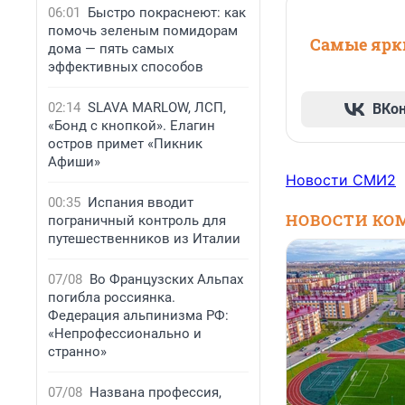
06:01
Быстро покраснеют: как
помочь зеленым помидорам
Самые ярки
дома — пять самых
эффективных способов
02:14
SLAVA MARLOW, ЛСП,
ВКо
«Бонд с кнопкой». Елагин
остров примет «Пикник
Афиши»
Новости СМИ2
00:35
Испания вводит
НОВОСТИ КО
пограничный контроль для
путешественников из Италии
07/08
Во Французских Альпах
погибла россиянка.
Федерация альпинизма РФ:
«Непрофессионально и
странно»
07/08
Названа профессия,