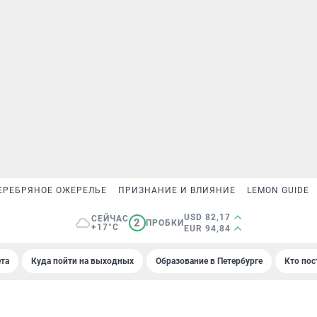
ЕРЕБРЯНОЕ ОЖЕРЕЛЬЕ
ПРИЗНАНИЕ И ВЛИЯНИЕ
LEMON GUIDE
USD 82,17
СЕЙЧАС
2
ПРОБКИ
+17°C
EUR 94,84
та
Куда пойти на выходных
Образование в Петербурге
Кто пос
9