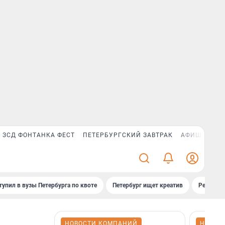
ЗСД ФОНТАНКА ФЕСТ
ПЕТЕРБУРГСКИЙ ЗАВТРАК
АФИША PLUS
тупил в вузы Петербурга по квоте
Петербург ищет креатив
Рейтинги
НОВОСТИ КОМПАНИЙ
НОВОС