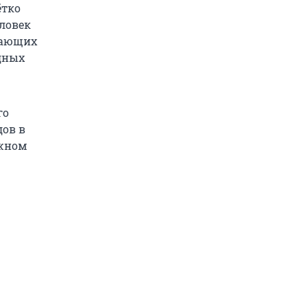
ётко
еловек
ждающих
дных
го
дов в
ожном