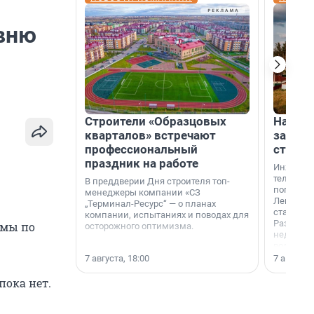
овню
Строители «Образцовых
На вод
кварталов» встречают
зарабо
профессиональный
станци
праздник на работе
Инженер
телеком-
В преддверии Дня строителя топ-
популярн
менеджеры компании «СЗ
Ленингра
„Терминал-Ресурс“ — о планах
станции 
компании, испытаниях и поводах для
Раздолин
умы по
осторожного оптимизма.
недалеко
водопада
7 августа, 18:00
7 августа,
пока нет.