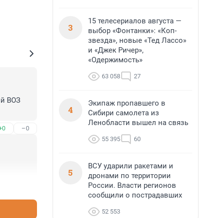
15 телесериалов августа —
3
выбор «Фонтанки»: «Коп-
звезда», новые «Тед Лассо»
и «Джек Ричер»,
«Одержимость»
63 058
27
й ВОЗ 
Экипаж пропавшего в
4
Сибири самолета из
Ленобласти вышел на связь
+0
–0
55 395
60
ВСУ ударили ракетами и
5
дронами по территории
России. Власти регионов
+0
–0
сообщили о пострадавших
52 553