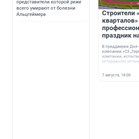
представители которой реже
всего умирают от болезни
Строители 
Альцгеймера
кварталов»
профессио
праздник н
В преддверии Дня
компании «СЗ „Тер
компании, испытан
осторожного опти
7 августа, 18:00