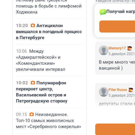
летнему Ване требуется
Увидели опечатку? В
помощь в борьбе с лимфомой
Получай нагр
Ходжкина
10:20
Антициклон
вмешался в погодный процесс
КОММЕНТАР
в Петербурге
Memory17
10:06
Между
5 декабря 2021
«Адмиралтейской» и
В мире много че
«Комендантским»
вакциной )
увеличивали интервал
10:02
Полумарафон
перекроет центр,
Piter Russo
Васильевский остров и
5 декабря 2021
Петроградскую сторону
депутаты стали 
09:15
Неизведанное.
Топ-10 самых живописных
мест «Серебряного ожерелья»