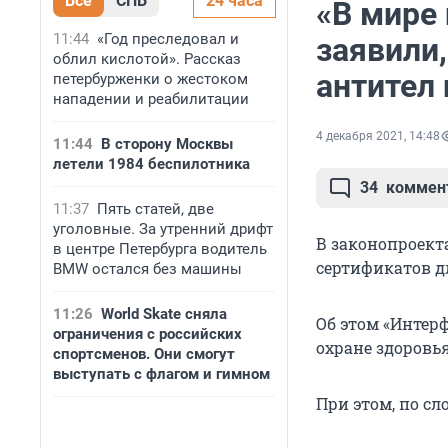
Все
СПБ
24 часа
«В мире 
11:44
«Год преследовал и
заявили
облил кислотой». Рассказ
антител 
петербурженки о жестоком
нападении и реабилитации
4 декабря 2021, 14:48
11:44
В сторону Москвы
летели 1984 беспилотника
34
коммен
11:37
Пять статей, две
уголовные. За утренний дрифт
В законопроекта
в центре Петербурга водитель
сертификатов д
BMW остался без машины
11:26
World Skate сняла
Об этом «Интер
ограничения с российских
охране здоровь
спортсменов. Они смогут
выступать с флагом и гимном
При этом, по сл