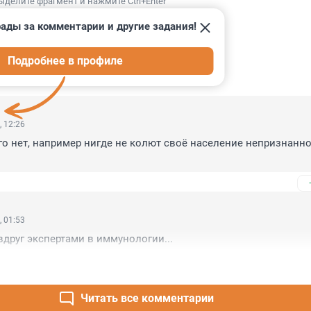
ыделите фрагмент и нажмите Ctrl+Enter
ады за комментарии и другие задания!
Подробнее в профиле
ИИ
34
, 12:26
го нет, например нигде не колют своё население непризнанно
, 01:53
вдруг экспертами в иммунологии...
Читать все комментарии