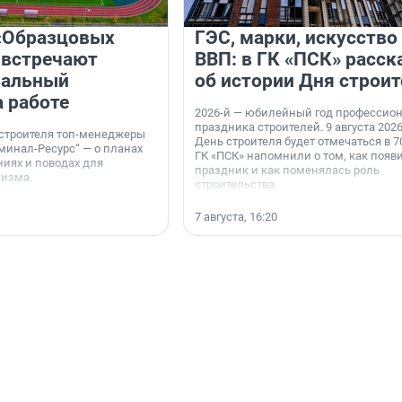
«Образцовых
ГЭС, марки, искусство
 встречают
ВВП: в ГК «ПСК» расск
нальный
об истории Дня строит
а работе
2026-й — юбилейный год профессио
праздника строителей. 9 августа 2026
 строителя топ-менеджеры
День строителя будет отмечаться в 70
минал-Ресурс“ — о планах
ГК «ПСК» напомнили о том, как появ
иях и поводах для
праздник и как поменялась роль
мизма.
строительства.
7 августа, 16:20