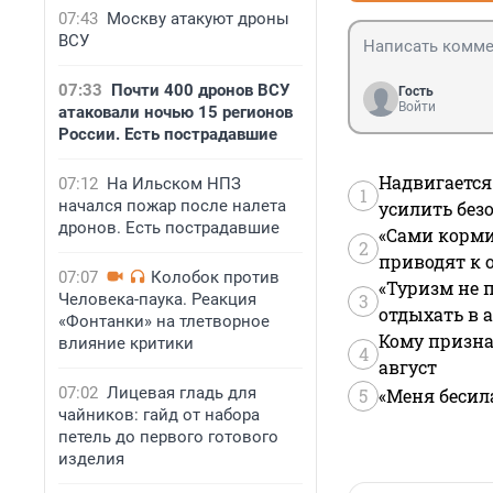
07:43
Москву атакуют дроны
ВСУ
07:33
Почти 400 дронов ВСУ
Гость
Войти
атаковали ночью 15 регионов
России. Есть пострадавшие
Надвигается
07:12
На Ильском НПЗ
1
начался пожар после налета
усилить без
дронов. Есть пострадавшие
«Сами корми
2
приводят к 
07:07
Колобок против
«Туризм не 
Человека-паука. Реакция
3
отдыхать в а
«Фонтанки» на тлетворное
Кому призна
влияние критики
4
август
07:02
Лицевая гладь для
5
«Меня бесил
чайников: гайд от набора
петель до первого готового
изделия