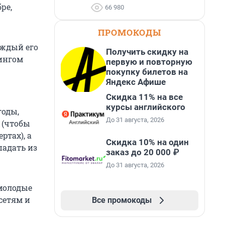
ре,
66 980
ПРОМОКОДЫ
аждый его
Получить скидку на
пингом
первую и повторную
покупку билетов на
Яндекс Афише
Скидка 11% на все
курсы английского
годы,
До 31 августа, 2026
 (чтобы
ртах), а
Скидка 10% на один
падать из
заказ до 20 000 ₽
До 31 августа, 2026
 молодые
сетям и
Все промокоды