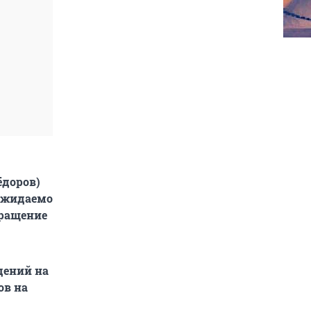
ёдоров)
 ожидаемо
вращение
дений на
ов на