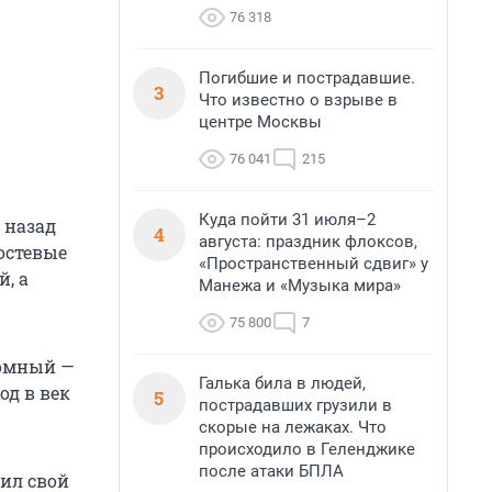
76 318
Погибшие и пострадавшие.
3
Что известно о взрыве в
центре Москвы
76 041
215
Куда пойти 31 июля–2
 назад
4
августа: праздник флоксов,
гостевые
«Пространственный сдвиг» у
, а
Манежа и «Музыка мира»
75 800
7
ромный —
Галька била в людей,
д в век
5
пострадавших грузили в
скорые на лежаках. Что
происходило в Геленджике
после атаки БПЛА
лил свой