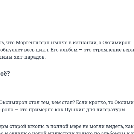
сь, что Моргенштерн нынче в изгнании, а Оксимирон
обнуляет весь цикл. Его альбом — это стремление вер
шины хит-парадов.
сё?
Оксимирон стал тем, кем стал? Если кратко, то Оксим
 рэпа — это примерно как Пушкин для литературы.
еры старой школы в полной мере не могли видеть, как
м, и судили о целой индустрии только по альбомам и