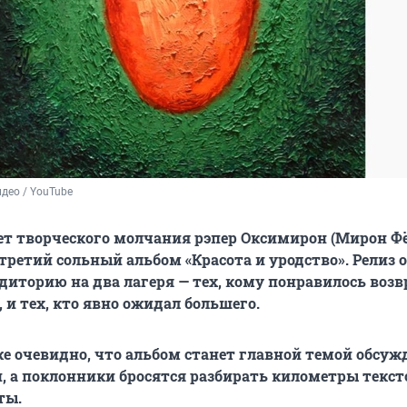
део / YouTube
ет творческого молчания рэпер Оксимирон (Мирон Ф
третий сольный альбом «Красота и уродство». Релиз
удиторию на два лагеря — тех, кому понравилось воз
 и тех, кто явно ожидал большего.
же очевидно, что альбом станет главной темой обсуж
 а поклонники бросятся разбирать километры текст
ты.