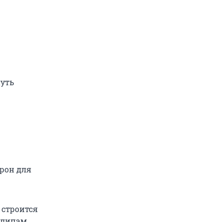
нуть
ирон для
 строится
 клипам