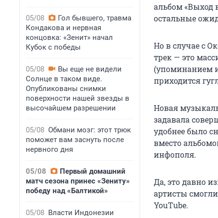
альбом «Выход в
остальные ожид
05/08
Гол бывшего, травма
Кондакова и нервная
концовка: «Зенит» начал
Но в случае с О
Кубок с победы
трек — это мас
(упоминанием и
05/08
Вы еще не видели
Солнце в таком виде.
приходится гугл
Опубликованы снимки
поверхности нашей звезды в
Новая музыкаль
высочайшем разрешении
задавала совер
05/08
Обмани мозг: этот трюк
удобнее было сн
поможет вам заснуть после
вместо альбомо
нервного дня
инфополя.
05/08
Первый домашний
матч сезона принес «Зениту»
Да, это давно 
победу над «Балтикой»
артисты смогли 
YouТube.
05/08
Власти Индонезии