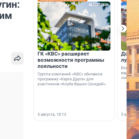
гин:
оим
ГК «КВС» расширяет
Дом ил
возможности программы
лучше 
лояльности
Взвешива
варианто
Группа компаний «КВС» обновила
лишнего 
программу «Карта Друга» для
участников «Клуба Ваших Соседей».
5 августа, 18:13
5 августа,