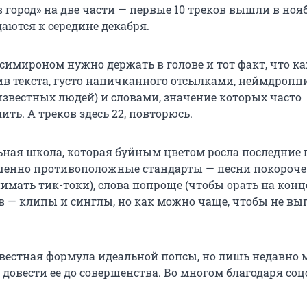
 город» на две части — первые 10 треков вышли в нояб
аются к середине декабря.
ксимироном нужно держать в голове и тот факт, что к
сив текста, густо напичканного отсылками, неймдроп
звестных людей) и словами, значение которых часто
ить. А треков здесь 22, повторюсь.
ная школа, которая буйным цветом росла последние 
шенно противоположные стандарты — песни покороче
имать тик-токи), слова попроще (чтобы орать на конце
в — клипы и синглы, но как можно чаще, чтобы не вы
известная формула идеальной попсы, но лишь недавно
довести ее до совершенства. Во многом благодаря соц