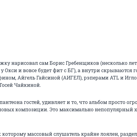
ожку нарисовал сам Борис Гребенщиков (несколько лет
 у Окси и вовсе будет фит c БГ), а внутри скрываются 
ином, Айгель Гайсиной (АИГЕЛ), рэперами ATL и Иглой
Тосей Чайкиной.
антеона гостей, удивляет и то, что альбом просто ог
новых композиции. Это максимально непопулярный хо
 к которому массовый слушатель крайне лоялен, разде