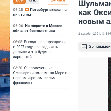
Все
СПБ
24 часа
Шульман
06:25
Петербург вышел на
как Окс
пик тепла
новым 
06:06
На подлете к Москве
сбивают беспилотники
2 декабря 2021, 13:34
06:05
Выходные и праздники
25
коммен
в 2027 году: как отдыхать
дольше и что будет с
зарплатой
03:20
Очеловеченные
Смешарики полетят на Марс в
первом игровом фильме
франшизы