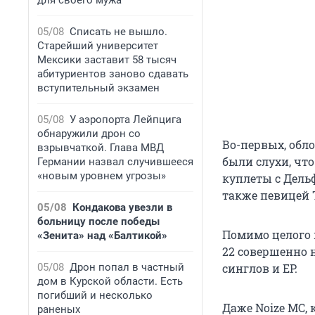
для своего мужа
05/08
Списать не вышло.
Старейший университет
Мексики заставит 58 тысяч
абитуриентов заново сдавать
вступительный экзамен
05/08
У аэропорта Лейпцига
обнаружили дрон со
Во-первых, обл
взрывчаткой. Глава МВД
были слухи, что
Германии назвал случившееся
«новым уровнем угрозы»
куплеты с Дельф
также певицей 
05/08
Кондакова увезли в
больницу после победы
Помимо целого п
«Зенита» над «Балтикой»
22 совершенно 
05/08
Дрон попал в частный
синглов и ЕР.
дом в Курской области. Есть
погибший и несколько
Даже Noize MC,
раненых