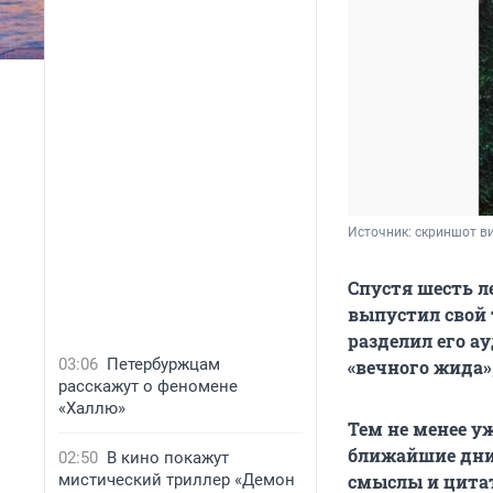
Источник: 
скриншот ви
Спустя шесть л
выпустил свой 
разделил его а
03:06
Петербуржцам
«вечного жида»,
расскажут о феномене
«Халлю»
Тем не менее у
ближайшие дни,
02:50
В кино покажут
мистический триллер «Демон
смыслы и цита