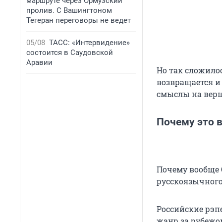
маршруте через Ормузский
пролив. С Вашингтоном
Тегеран переговоры не ведет
05/08
ТАСС: «Интервидение»
состоится в Саудовской
Аравии
Но так сложило
возвращается и 
смыслы на вер
Почему это в
Почему вообще 
русскоязычного
Российские рэп
жанр за рубежо