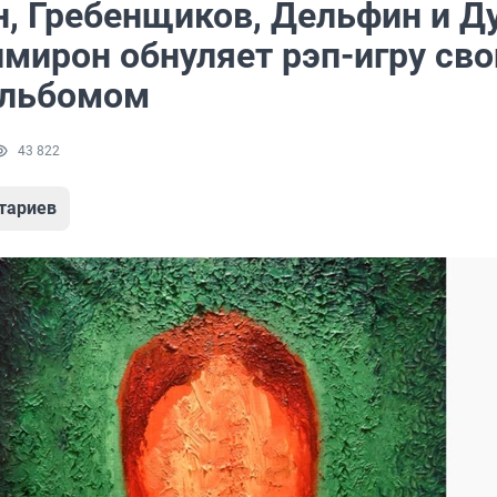
, Гребенщиков, Дельфин и Ду
имирон обнуляет рэп-игру св
альбомом
43 822
тариев