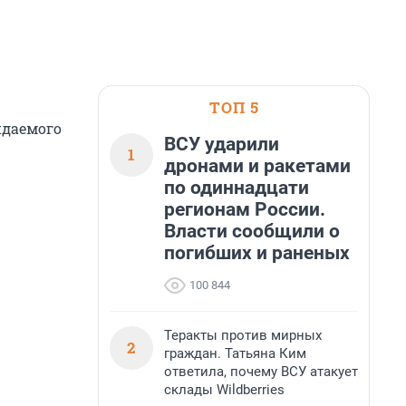
ТОП 5
идаемого
ВСУ ударили
1
дронами и ракетами
по одиннадцати
регионам России.
Власти сообщили о
погибших и раненых
100 844
Теракты против мирных
2
граждан. Татьяна Ким
ответила, почему ВСУ атакует
склады Wildberries