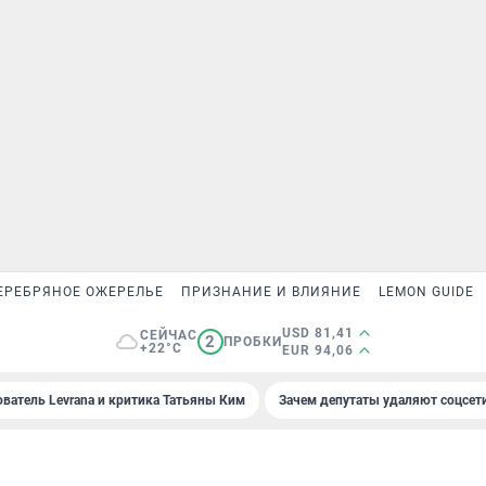
ЕРЕБРЯНОЕ ОЖЕРЕЛЬЕ
ПРИЗНАНИЕ И ВЛИЯНИЕ
LEMON GUIDE
USD 81,41
СЕЙЧАС
2
ПРОБКИ
+22°C
EUR 94,06
ователь Levrana и критика Татьяны Ким
Зачем депутаты удаляют соцсет