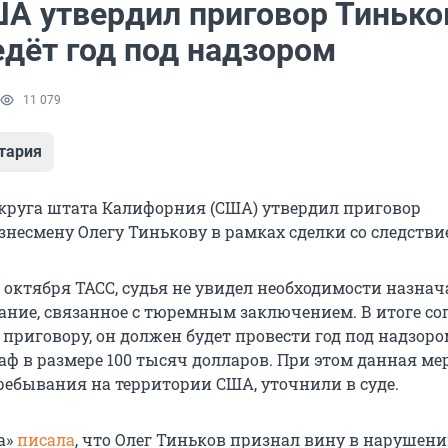
ША утвердил приговор Тинько
едёт год под надзором
11 079
тария
округа штата Калифорния (США) утвердил приговор
знесмену Олегу Тинькову в рамках сделки со следстви
 октября ТАСС, судья не увидел необходимости назнач
ание, связанное с тюремным заключением. В итоге со
приговору, он должен будет провести год под надзоро
ф в размере 100 тысяч долларов. При этом данная ме
ребывания на территории США, уточнили в суде.
а»
писала
, что Олег Тиньков признал вину в нарушен