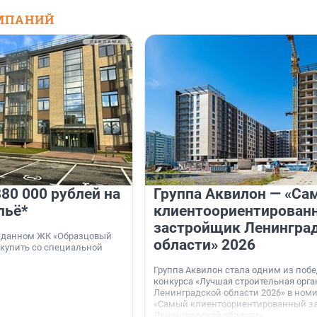
МПАНИЙ
80 000 рублей на
Группа Аквилон — «Са
льё*
клиентоориентирован
застройщик Ленингра
 сданном ЖК «Образцовый
области» 2026
 купить со специальной
Группа Аквилон стала одним из поб
конкурса «Лучшая строительная орг
Ленинградской области 2026» в ном
«Самый клиентоориентированный з
Ленинградской области».