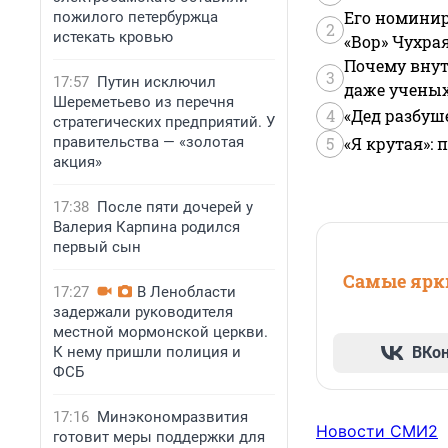
Его номинир
пожилого петербуржца
2
истекать кровью
«Вор» Чухра
Почему внут
3
17:57
Путин исключил
даже учены
Шереметьево из перечня
4
«Дед разбуш
стратегических предприятий. У
правительства — «золотая
5
«Я крутая»:
акция»
17:38
После пяти дочерей у
Валерия Карпина родился
первый сын
Самые ярки
17:27
В Ленобласти
задержали руководителя
местной мормонской церкви.
К нему пришли полиция и
ВКо
ФСБ
17:16
Минэкономразвития
Новости СМИ2
готовит меры поддержки для