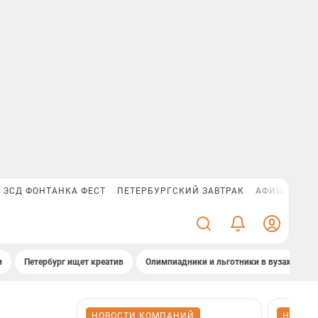
ЗСД ФОНТАНКА ФЕСТ
ПЕТЕРБУРГСКИЙ ЗАВТРАК
АФИША PLUS
и
Петербург ищет креатив
Олимпиадники и льготники в вузах СПб
НОВОСТИ КОМПАНИЙ
НОВОС