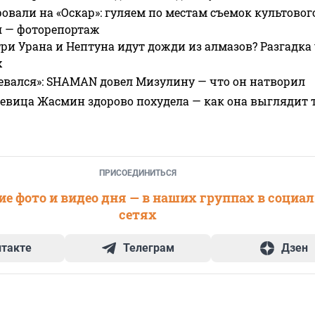
овали на «Оскар»: гуляем по местам съемок культово
я — фоторепортаж
ри Урана и Нептуна идут дожди из алмазов? Разгадка
х
евался»: SHAMAN довел Мизулину — что он натворил
 певица Жасмин здорово похудела — как она выглядит 
ПРИСОЕДИНИТЬСЯ
е фото и видео дня — в наших группах в социа
сетях
нтакте
Телеграм
Дзен