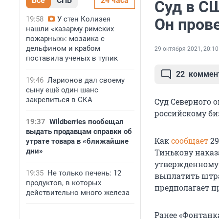
Все
СПБ
24 часа
Суд в С
19:58
У стен Колизея
Он пров
нашли «казарму римских
пожарных»: мозаика с
дельфином и крабом
29 октября 2021, 20:10
поставила ученых в тупик
22
коммен
19:46
Ларионов дал своему
сыну ещё один шанс
закрепиться в СКА
Суд Северного 
российскому би
19:37
Wildberries пообещал
выдать продавцам справки об
Как
сообщает
29
утрате товара в «ближайшие
дни»
Тинькову наказ
утвержденному 
19:35
Не только печень: 12
выплатить штра
продуктов, в которых
предполагает п
действительно много железа
Ранее «Фонтанк