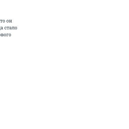
то он
а стало
ового