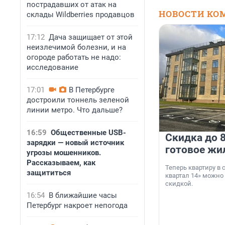
пострадавших от атак на
НОВОСТИ КО
склады Wildberries продавцов
17:12
Дача защищает от этой
неизлечимой болезни, и на
огороде работать не надо:
исследование
17:01
В Петербурге
достроили тоннель зеленой
линии метро. Что дальше?
16:59
Общественные USB-
Скидка до 8
зарядки — новый источник
готовое жи
угрозы мошенников.
Рассказываем, как
Теперь квартиру в
защититься
квартал 14» можно
скидкой.
16:54
В ближайшие часы
Петербург накроет непогода