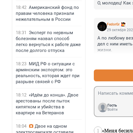
О, молодец! Как 
18:42
Американский фонд по
правам человека признали
нежелательным в России
FedorGr
29 октября 202
18:31
Эксперт по нервным
А по любому вез
болезням назвал способ
дел с ним иметь 
легко вернуться к работе даже
жизни.
после долгого отпуска
18:23
МИД РФ о ситуации с
армянским экспортом: это
реальность, которая ждет при
разрыве связей с РФ
18:12
«Идём до конца». Двое
арестованы после пыток
Гость
кипятком и убийства в
Войти
квартире на Ветеранов
18:04
Двое на одном
1
«Меня бесил
электросамокате оставили