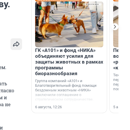
ву.
ГК «А101» и фонд «НИКА»
Петер
объединяют усилия для
возвр
защиты животных в рамках
«раскл
ем.
программы
«книж
биоразнообразия
Технолог
перестае
Группа компаний «А101» и
ать
переходи
Благотворительный фонд помощи
повседне
гласно
бездомным животным «НИКА»
заключили соглашение о
м и
стратегическом сотрудничестве.
ра не
6 августа, 12:26
5 августа,
ии