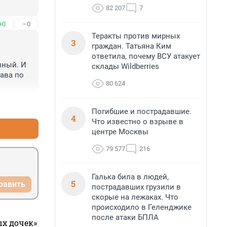
82 207
7
+0
–0
Теракты против мирных
3
граждан. Татьяна Ким
ответила, почему ВСУ атакует
ный. И 
склады Wildberries
ава по 
80 624
+1
–0
Погибшие и пострадавшие.
4
Что известно о взрыве в
центре Москвы
79 577
216
Галька била в людей,
5
равить
пострадавших грузили в
скорые на лежаках. Что
происходило в Геленджике
после атаки БПЛА
ых дочек»