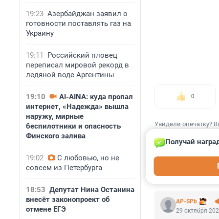
19:23
Азербайджан заявил о
готовности поставлять газ на
Украину
19:11
Российский пловец
переписал мировой рекорд в
ледяной воде Аргентины
19:10
AI-AINA: куда пропал
0
интернет, «Надежда» вышла
наружу, мирные
Увидели опечатку? В
беспилотники и опасность
Финского залива
Получай награ
19:02
С любовью, но не
совсем из Петербурга
КОММЕНТАР
18:53
Депутат Нина Останина
внесёт законопроект об
AP-SPb
отмене ЕГЭ
29 октября 202