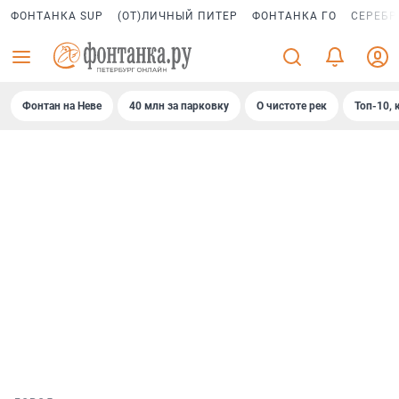
ФОНТАНКА SUP
(ОТ)ЛИЧНЫЙ ПИТЕР
ФОНТАНКА ГО
СЕРЕБР
Фонтан на Неве
40 млн за парковку
О чистоте рек
Топ-10, 