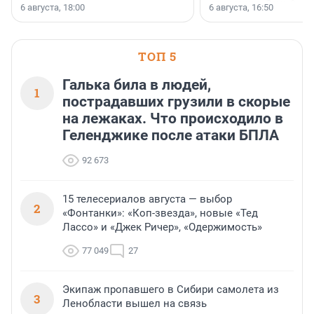
номинации «Самый
6 августа, 18:00
6 августа, 16:50
клиентоориентированн
застройщик Ленинград
области».
ТОП 5
Галька била в людей,
1
пострадавших грузили в скорые
на лежаках. Что происходило в
Геленджике после атаки БПЛА
92 673
15 телесериалов августа — выбор
2
«Фонтанки»: «Коп-звезда», новые «Тед
Лассо» и «Джек Ричер», «Одержимость»
77 049
27
Экипаж пропавшего в Сибири самолета из
3
Ленобласти вышел на связь