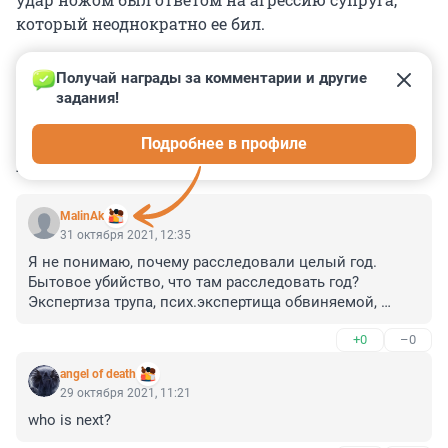
который неоднократно ее бил.
Получай награды за комментарии и другие 
задания!
0
0
0
0
0
Подробнее в профиле
КОММЕНТАРИИ
12
MalinAk
31 октября 2021, 12:35
Я не понимаю, почему расследовали целый год. 
Бытовое убийство, что там расследовать год? 
Экспертиза трупа, псих.экспертища обвиняемой, 
допрос свидетей, характеристики, осмотр помещения 
+0
–0
сразу сделали. Что там на год???
angel of death
29 октября 2021, 11:21
who is next?