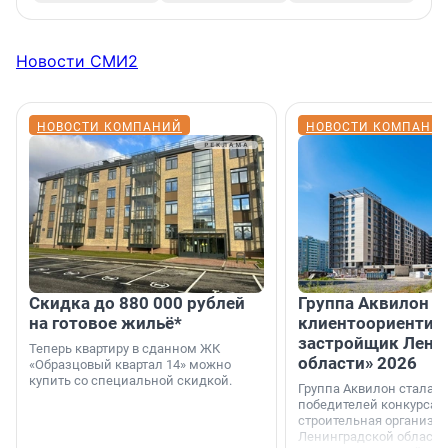
Новости СМИ2
НОВОСТИ КОМПАНИЙ
НОВОСТИ КОМПАНИ
Скидка до 880 000 рублей
Группа Аквилон 
на готовое жильё*
клиентоориентир
застройщик Лени
Теперь квартиру в сданном ЖК
области» 2026
«Образцовый квартал 14» можно
купить со специальной скидкой.
Группа Аквилон стала 
победителей конкурса 
строительная организа
Ленинградской области 