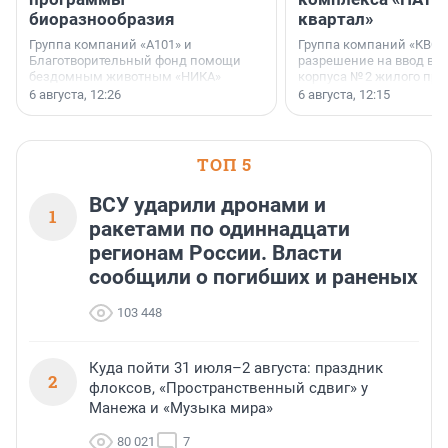
биоразнообразия
квартал»
Группа компаний «А101» и
Группа компаний «КВС»
Благотворительный фонд помощи
разрешение на ввод в 
бездомным животным «НИКА»
корпуса № 2 жилого про
заключили соглашение о
Уютный квартал», расп
6 августа, 12:26
6 августа, 12:15
стратегическом сотрудничестве.
Всеволожском районе
Ленинградской области
ТОП 5
ВСУ ударили дронами и
1
ракетами по одиннадцати
регионам России. Власти
сообщили о погибших и раненых
103 448
Куда пойти 31 июля–2 августа: праздник
2
флоксов, «Пространственный сдвиг» у
Манежа и «Музыка мира»
80 021
7