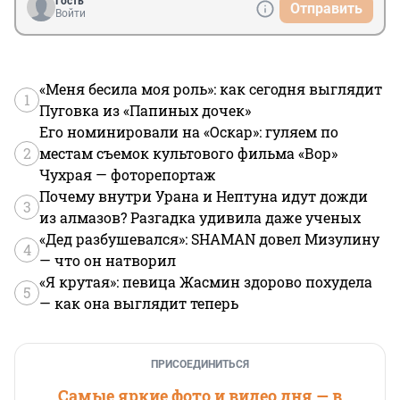
Гость
Отправить
Войти
«Меня бесила моя роль»: как сегодня выглядит
1
Пуговка из «Папиных дочек»
Его номинировали на «Оскар»: гуляем по
2
местам съемок культового фильма «Вор»
Чухрая — фоторепортаж
Почему внутри Урана и Нептуна идут дожди
3
из алмазов? Разгадка удивила даже ученых
«Дед разбушевался»: SHAMAN довел Мизулину
4
— что он натворил
«Я крутая»: певица Жасмин здорово похудела
5
— как она выглядит теперь
ПРИСОЕДИНИТЬСЯ
Самые яркие фото и видео дня — в