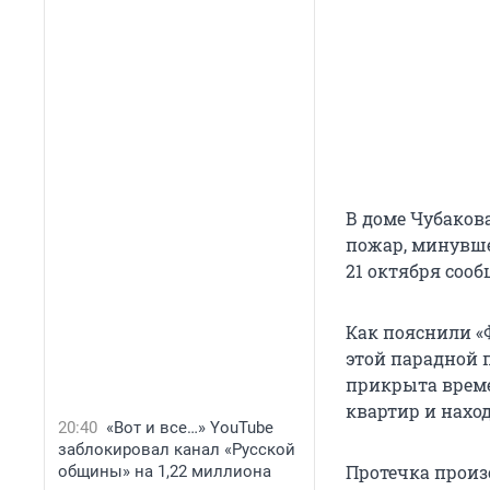
В доме Чубаков
пожар, минувше
21 октября соо
Как пояснили «
этой парадной п
прикрыта време
квартир и наход
20:40
«Вот и все…» YouTube
заблокировал канал «Русской
Протечка произо
общины» на 1,22 миллиона