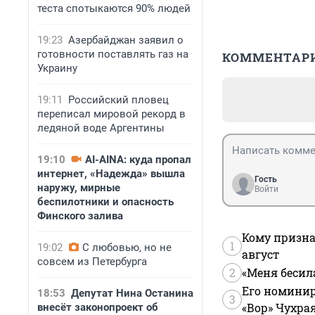
теста спотыкаются 90% людей
19:23
Азербайджан заявил о
готовности поставлять газ на
КОММЕНТАР
Украину
19:11
Российский пловец
переписал мировой рекорд в
ледяной воде Аргентины
19:10
AI-AINA: куда пропал
интернет, «Надежда» вышла
Гость
наружу, мирные
Войти
беспилотники и опасность
Финского залива
Кому призна
1
19:02
С любовью, но не
август
совсем из Петербурга
2
«Меня бесил
Его номинир
18:53
Депутат Нина Останина
3
«Вор» Чухра
внесёт законопроект об