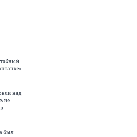
сштабный
онтанке»
овли над
ь не
из
ла был