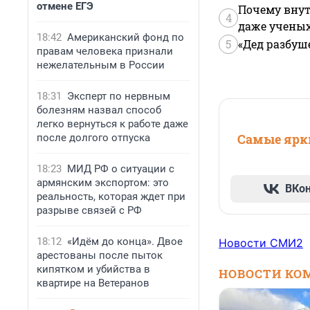
отмене ЕГЭ
Почему внут
4
даже учены
18:42
Американский фонд по
5
«Дед разбуш
правам человека признали
нежелательным в России
18:31
Эксперт по нервным
болезням назвал способ
легко вернуться к работе даже
Самые ярки
после долгого отпуска
18:23
МИД РФ о ситуации с
армянским экспортом: это
ВКо
реальность, которая ждет при
разрыве связей с РФ
18:12
«Идём до конца». Двое
Новости СМИ2
арестованы после пыток
кипятком и убийства в
НОВОСТИ КО
квартире на Ветеранов