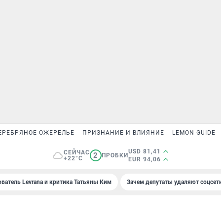
ЕРЕБРЯНОЕ ОЖЕРЕЛЬЕ
ПРИЗНАНИЕ И ВЛИЯНИЕ
LEMON GUIDE
USD 81,41
СЕЙЧАС
2
ПРОБКИ
+22°C
EUR 94,06
ователь Levrana и критика Татьяны Ким
Зачем депутаты удаляют соцсет