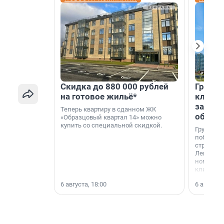
Скидка до 880 000 рублей
Группа
на готовое жильё*
клиен
застро
Теперь квартиру в сданном ЖК
област
«Образцовый квартал 14» можно
купить со специальной скидкой.
Группа А
победите
строител
Ленингра
номинац
клиенто
застройщ
6 августа, 18:00
6 августа,
области»