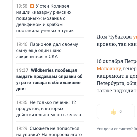
19:58
У стен Колизея
нашли «казарму римских
пожарных»: мозаика с
дельфином и крабом
поставила ученых в тупик
Дом Чубакова
у
кровлю, так ка
19:46
Ларионов дал своему
сыну ещё один шанс
закрепиться в СКА
16 октября Пет
Малахову
, ген
19:37
Wildberries пообещал
капремонт в до
выдать продавцам справки об
утрате товара в «ближайшие
Петербурга, общ
дни»
также подходить
19:35
Не только печень: 12
продуктов, в которых
0
действительно много железа
19:29
Сможете не попасться
Увидели опечатку? В
на уловки? На вопросах этого