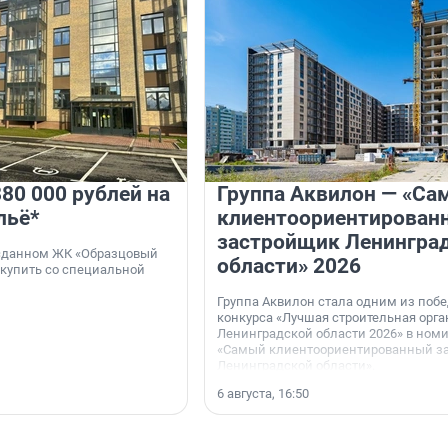
80 000 рублей на
Группа Аквилон — «Са
льё*
клиентоориентирован
застройщик Ленингра
 сданном ЖК «Образцовый
области» 2026
 купить со специальной
Группа Аквилон стала одним из поб
конкурса «Лучшая строительная орг
Ленинградской области 2026» в ном
«Самый клиентоориентированный з
Ленинградской области».
6 августа, 16:50