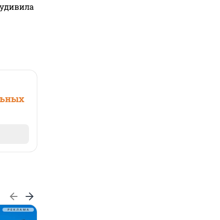
 удивила
льных