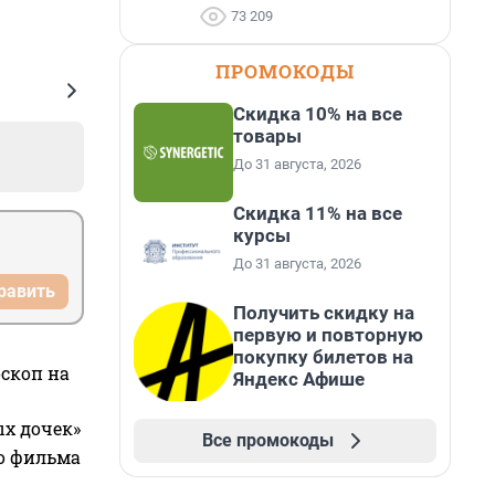
73 209
ПРОМОКОДЫ
Скидка 10% на все
товары
До 31 августа, 2026
Скидка 11% на все
курсы
До 31 августа, 2026
равить
Получить скидку на
первую и повторную
покупку билетов на
оскоп на
Яндекс Афише
ых дочек»
Все промокоды
го фильма