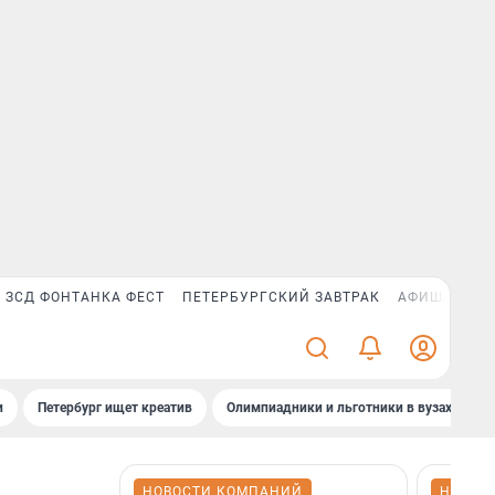
ЗСД ФОНТАНКА ФЕСТ
ПЕТЕРБУРГСКИЙ ЗАВТРАК
АФИША PLUS
и
Петербург ищет креатив
Олимпиадники и льготники в вузах СПб
НОВОСТИ КОМПАНИЙ
НОВОС