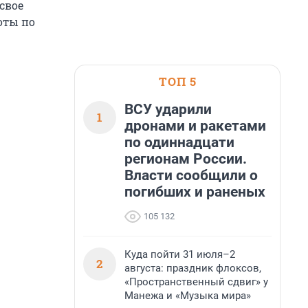
свое
оты по
ТОП 5
ВСУ ударили
1
дронами и ракетами
по одиннадцати
регионам России.
Власти сообщили о
погибших и раненых
105 132
Куда пойти 31 июля–2
2
августа: праздник флоксов,
«Пространственный сдвиг» у
Манежа и «Музыка мира»