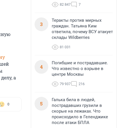
82 847
7
Теракты против мирных
3
граждан. Татьяна Ким
ответила, почему ВСУ атакует
енную
склады Wildberries
81 031
ну
Погибшие и пострадавшие.
вшей
4
Что известно о взрыве в
ы
центре Москвы
делу, а
79 937
216
Галька била в людей,
5
0
пострадавших грузили в
скорые на лежаках. Что
происходило в Геленджике
после атаки БПЛА