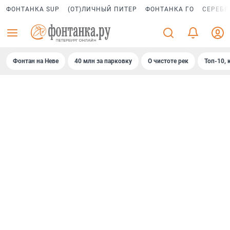
ФОНТАНКА SUP
(ОТ)ЛИЧНЫЙ ПИТЕР
ФОНТАНКА ГО
СЕРЕБР
Фонтан на Неве
40 млн за парковку
О чистоте рек
Топ-10, 