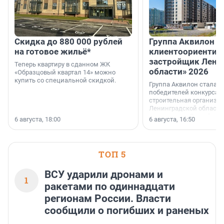
Скидка до 880 000 рублей
Группа Аквилон 
на готовое жильё*
клиентоориентир
застройщик Лени
Теперь квартиру в сданном ЖК
области» 2026
«Образцовый квартал 14» можно
купить со специальной скидкой.
Группа Аквилон стала 
победителей конкурса 
строительная организа
Ленинградской области 
номинации «Самый
6 августа, 18:00
6 августа, 16:50
клиентоориентированн
застройщик Ленинград
области».
ТОП 5
ВСУ ударили дронами и
1
ракетами по одиннадцати
регионам России. Власти
сообщили о погибших и раненых