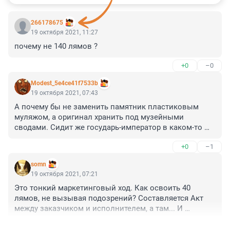
266178675
19 октября 2021, 11:27
почему не 140 лямов ?
+0
–0
Modest_5e4ce41f7533b
19 октября 2021, 07:43
А почему бы не заменить памятник пластиковым 
муляжом, а оригинал хранить под музейными 
сводами. Сидит же государь-император в каком-то 
дворике и ничего, жалоб не пишет.
+0
–1
somn
19 октября 2021, 07:21
Это тонкий маркетинговый ход. Как освоить 40 
лямов, не вызывая подозрений? Составляется Акт 
между заказчиком и исполнителем, а там... И 
расползается, и прогибается, и расширяется, и... 
+1
–0
Памятник стоит 250 лет и только сейчас наши ребята 