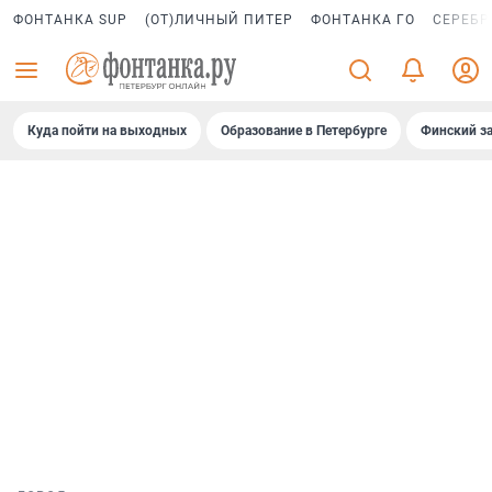
ФОНТАНКА SUP
(ОТ)ЛИЧНЫЙ ПИТЕР
ФОНТАНКА ГО
СЕРЕБР
Куда пойти на выходных
Образование в Петербурге
Финский за