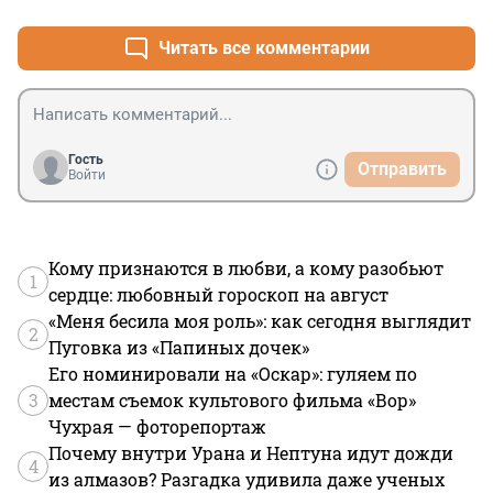
познают тонкости работы хитреца Фальконе. Да, 40 
лямов на дороге не валяются!
Читать все комментарии
Гость
Отправить
Войти
Кому признаются в любви, а кому разобьют
1
сердце: любовный гороскоп на август
«Меня бесила моя роль»: как сегодня выглядит
2
Пуговка из «Папиных дочек»
Его номинировали на «Оскар»: гуляем по
3
местам съемок культового фильма «Вор»
Чухрая — фоторепортаж
Почему внутри Урана и Нептуна идут дожди
4
из алмазов? Разгадка удивила даже ученых