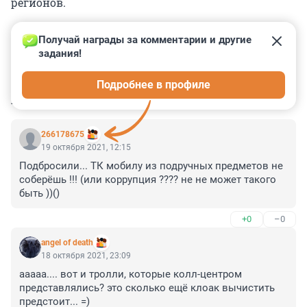
регионов.
Получай награды за комментарии и другие 
задания!
0
0
0
0
0
Подробнее в профиле
КОММЕНТАРИИ
13
266178675
19 октября 2021, 12:15
Подбросили... ТК мобилу из подручных предметов не 
соберёшь !!! (или коррупция ???? не не может такого 
быть ))()
+0
–0
angel of death
18 октября 2021, 23:09
ааааа.... вот и тролли, которые колл-центром 
представлялись? это сколько ещё клоак вычистить 
предстоит... =)