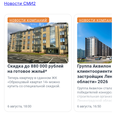
Новости СМИ2
НОВОСТИ КОМПАНИЙ
НОВОСТИ КОМПАНИ
Скидка до 880 000 рублей
Группа Аквилон 
на готовое жильё*
клиентоориентир
застройщик Лени
Теперь квартиру в сданном ЖК
области» 2026
«Образцовый квартал 14» можно
купить со специальной скидкой.
Группа Аквилон стала 
победителей конкурса 
строительная организа
Ленинградской области 
номинации «Самый
6 августа, 18:00
6 августа, 16:50
клиентоориентированн
застройщик Ленинград