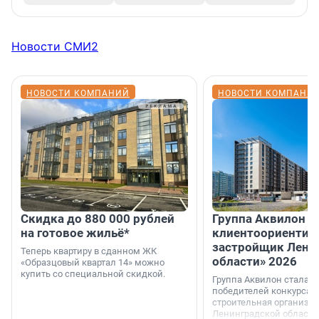
Новости СМИ2
НОВОСТИ КОМПАНИЙ
НОВОСТИ КОМПАНИ
Скидка до 880 000 рублей
Группа Аквилон 
на готовое жильё*
клиентоориентир
застройщик Лени
Теперь квартиру в сданном ЖК
области» 2026
«Образцовый квартал 14» можно
купить со специальной скидкой.
Группа Аквилон стала 
победителей конкурса 
строительная организа
Ленинградской области 