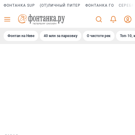
ФОНТАНКА SUP
(ОТ)ЛИЧНЫЙ ПИТЕР
ФОНТАНКА ГО
СЕРЕБР
Фонтан на Неве
40 млн за парковку
О чистоте рек
Топ-10, 