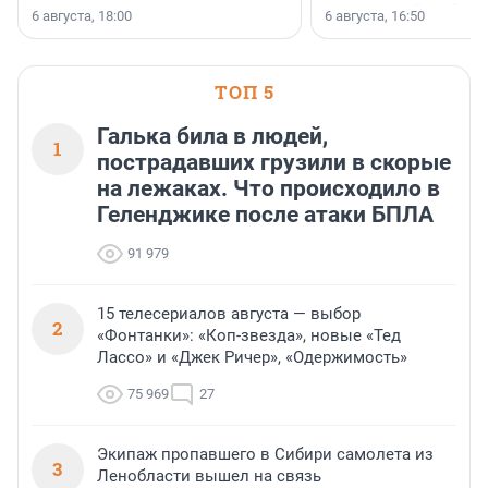
номинации «Самый
6 августа, 18:00
6 августа, 16:50
клиентоориентированн
застройщик Ленинград
области».
ТОП 5
Галька била в людей,
1
пострадавших грузили в скорые
на лежаках. Что происходило в
Геленджике после атаки БПЛА
91 979
15 телесериалов августа — выбор
2
«Фонтанки»: «Коп-звезда», новые «Тед
Лассо» и «Джек Ричер», «Одержимость»
75 969
27
Экипаж пропавшего в Сибири самолета из
3
Ленобласти вышел на связь