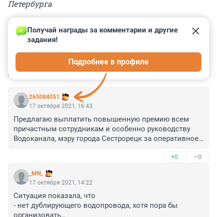
Петербурга
Получай награды за комментарии и другие 
задания!
0
0
0
0
0
Подробнее в профиле
КОММЕНТАРИИ
15
265084051
17 октября 2021, 16:43
Предлагаю выплатить повышенную премию всем 
причастным сотрудникам и особенно руководству 
Водоканала, мэру города Сестрорецк за оперативное 
устранение аварии. Огромное человеческое спасибо 
+0
–0
за то, что вы боритесь с многочисленными 
техническими недочетами , которые остались нам со 
_MN_
времён проклятого коммунизма. На отдельный 
17 октября 2021, 14:22
негатив от всяких протестных маргиналов, готовых 
Ситуация показала, что 

поднять шум по любому малозначительному поводу, 
- нет дублирующего водопровода, хотя пора бы 
просто не обращайте внимание
организовать
