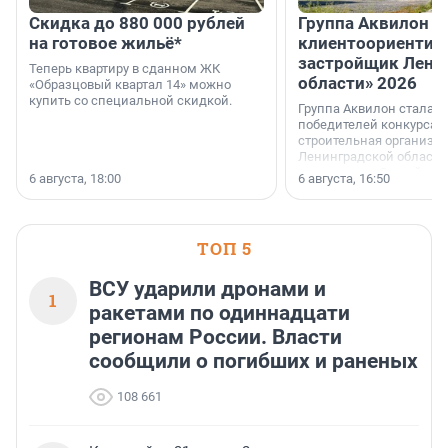
Скидка до 880 000 рублей
Группа Аквилон 
на готовое жильё*
клиентоориентир
застройщик Лени
Теперь квартиру в сданном ЖК
области» 2026
«Образцовый квартал 14» можно
купить со специальной скидкой.
Группа Аквилон стала 
победителей конкурса 
строительная организа
Ленинградской области 
номинации «Самый
6 августа, 18:00
6 августа, 16:50
клиентоориентированн
застройщик Ленинград
области».
ТОП 5
ВСУ ударили дронами и
1
ракетами по одиннадцати
регионам России. Власти
сообщили о погибших и раненых
108 661