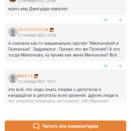
12 октября 2021, 20:44
мало ему Джигурда навалял
+0
–0
111111111111118
12 октября 2021, 19:28
А сначала как-то машинально прочёл "Милоновой и 
Галкиным". Задумался - Галкин это же Пугачёв? А кто 
тогда Милонова, ну кроме как жена Милонова? Всё 
смешалось в доме Обломских...
+0
–0
П33/11-2
12 октября 2021, 18:21
это всё, что надо знать людям о депутатах и 
кандидатах в депутаты всех уровней. другие люди в 
это помойку априорно не полезут, ибо брезгуют 
дерьмом-с...
+0
–1
Читать все комментарии