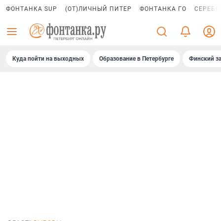
ФОНТАНКА SUP
(ОТ)ЛИЧНЫЙ ПИТЕР
ФОНТАНКА ГО
СЕРЕБР
Куда пойти на выходных
Образование в Петербурге
Финский за