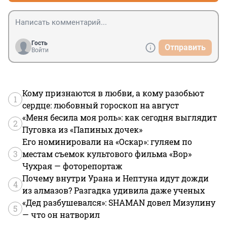
Гость
Отправить
Войти
Кому признаются в любви, а кому разобьют
1
сердце: любовный гороскоп на август
«Меня бесила моя роль»: как сегодня выглядит
2
Пуговка из «Папиных дочек»
Его номинировали на «Оскар»: гуляем по
3
местам съемок культового фильма «Вор»
Чухрая — фоторепортаж
Почему внутри Урана и Нептуна идут дожди
4
из алмазов? Разгадка удивила даже ученых
«Дед разбушевался»: SHAMAN довел Мизулину
5
— что он натворил