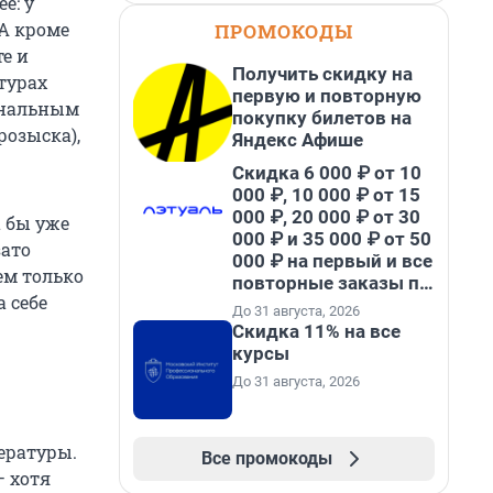
е: у
 А кроме
ПРОМОКОДЫ
те и
Получить скидку на
турах
первую и повторную
минальным
покупку билетов на
розыска),
Яндекс Афише
Скидка 6 000 ₽ от 10
000 ₽, 10 000 ₽ от 15
000 ₽, 20 000 ₽ от 30
а бы уже
000 ₽ и 35 000 ₽ от 50
зато
000 ₽ на первый и все
ем только
повторные заказы по
а себе
промокоду НАБЕРИ
До 31 августа, 2026
Скидка 11% на все
курсы
До 31 августа, 2026
тературы.
Все промокоды
— хотя