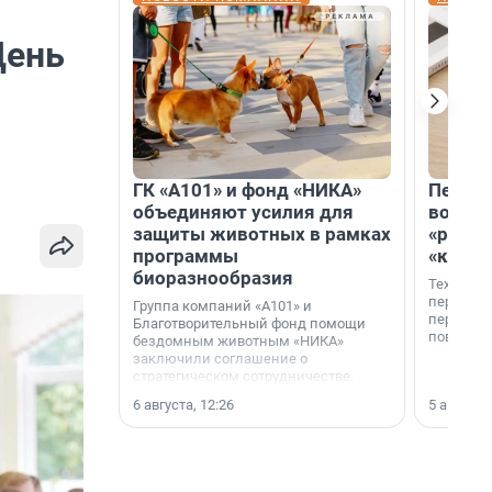
День
ГК «А101» и фонд «НИКА»
Петер
объединяют усилия для
возвр
защиты животных в рамках
«раскл
программы
«книж
биоразнообразия
Технолог
перестае
Группа компаний «А101» и
переходи
Благотворительный фонд помощи
повседне
бездомным животным «НИКА»
заключили соглашение о
стратегическом сотрудничестве.
6 августа, 12:26
5 августа,