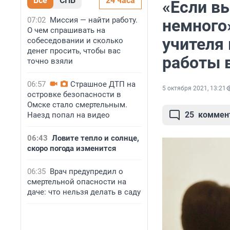
Все
СПБ
24 часа
«Если вы
07:02
Миссия — найти работу.
немного
О чем спрашивать на
учителя
собеседовании и сколько
денег просить, чтобы вас
работы 
точно взяли
06:57
Страшное ДТП на
5 октября 2021, 13:21
островке безопасности в
Омске стало смертельным.
25
коммен
Наезд попал на видео
06:43
Ловите тепло и солнце,
скоро погода изменится
06:35
Врач предупредил о
смертельной опасности на
даче: что нельзя делать в саду