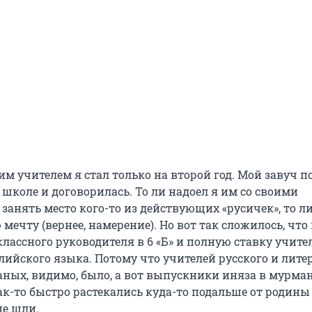
м учителем я стал только на второй год. Мой завуч п
 школе и договорилась. То ли надоел я им со своими
анять место кого-то из действующих «русичек», то л
мечту (вернее, намерение). Но вот так сложилось, что в
лассного руководителя в 6 «Б» и полную ставку учител
лийского языка. Потому что учителей русского и лите
заных, видимо, было, а вот выпускники иняза в мурма
к-то быстро растекались куда-то подальше от родины 
е шли.