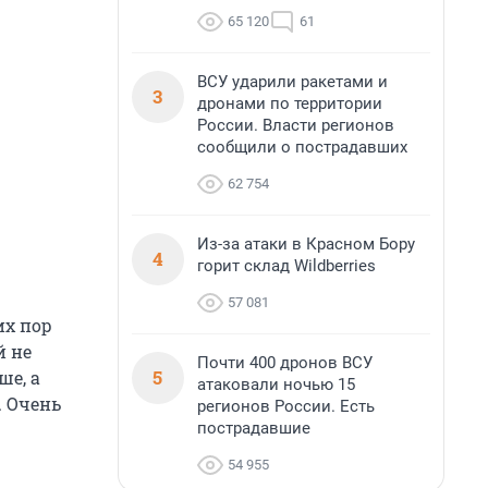
65 120
61
ВСУ ударили ракетами и
3
дронами по территории
России. Власти регионов
сообщили о пострадавших
62 754
Из-за атаки в Красном Бору
4
горит склад Wildberries
57 081
их пор
й не
Почти 400 дронов ВСУ
5
ше, а
атаковали ночью 15
. Очень
регионов России. Есть
пострадавшие
54 955