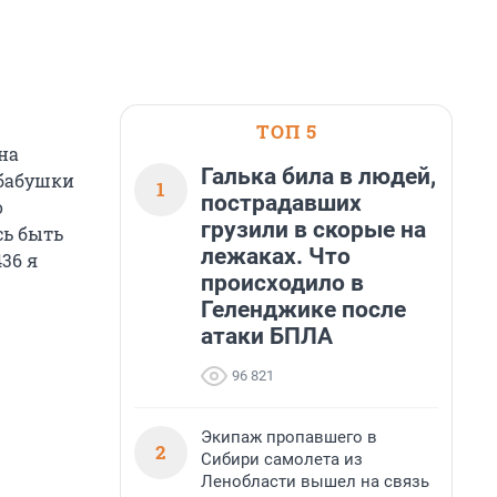
ТОП 5
на
Галька била в людей,
 бабушки
1
пострадавших
о
грузили в скорые на
сь быть
лежаках. Что
36 я
происходило в
Геленджике после
атаки БПЛА
96 821
Экипаж пропавшего в
2
Сибири самолета из
Ленобласти вышел на связь