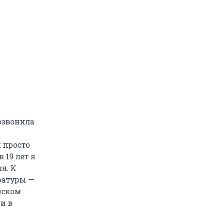
озвонила
и просто
 19 лет я
я. К
ратуры —
нском
и в