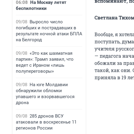
вспоминают, по
06:08
На Москву летят
беспилотники
Светлана Тихо
09/08
Выросло число
погибших и пострадавших в
результате ночной атаки БПЛА
Вообще, я хотел
на Белгород
поступать, дума
учителя русско
09/08
«Это как шахматная
— педагога нач
партия»: Трамп заявил, что
обожали за прав
ведет с Ираном «лишь
такой, как они.
полупереговоры»
приняла в 19 ле
09/08
На юге Молдавии
обнаружили обломки
упавшего и взорвавшегося
дрона
09/08
285 дронов ВСУ
атаковали в воскресенье 11
регионов России