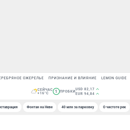
ЕРЕБРЯНОЕ ОЖЕРЕЛЬЕ
ПРИЗНАНИЕ И ВЛИЯНИЕ
LEMON GUIDE
USD 82,17
СЕЙЧАС
1
ПРОБКИ
+16°C
EUR 94,84
еставрация
Фонтан на Неве
40 млн за парковку
О чистоте рек