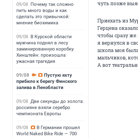
чуть позже выяс
09/08
Почему так сложно
пить много воды и как
сделать это привычкой:
Приехать из Му
мнение биохимика
Герцена оказало
чтобы сразу же
09/08
В Курской области
я вернулся в св
мужчина поднял в лесу
заминированную коробку.
школа моя была
Хинштейн: произошла
мальчиков, кот
ужасная трагедия
А вот театраль
09/08
Пустую яхту
прибило к берегу Финского
залива в Ленобласти
09/08
Две секунды до золота:
россияне взяли серебро
чемпионата Европы
09/08
В Германии прошел
World Naked Bike Ride — 700