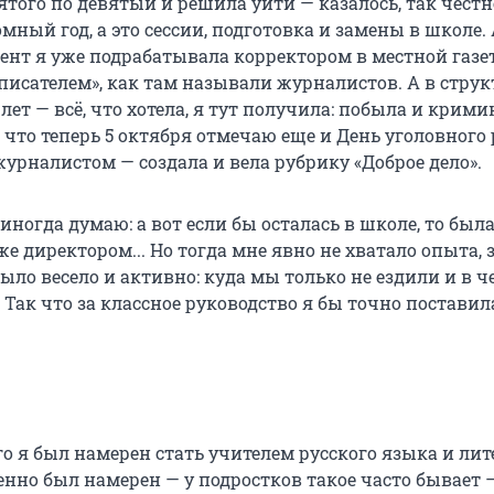
ятого по девятый и решила уйти — казалось, так честне
ный год, а это сессии, подготовка и замены в школе.
мент я уже подрабатывала корректором в местной газе
«писателем», как там называли журналистов. А в струк
лет — всё, что хотела, я тут получила: побыла и кри
 что теперь 5 октября отмечаю еще и День уголовного 
урналистом — создала и вела рубрику «Доброе дело».
я иногда думаю: а вот если бы осталась в школе, то был
е директором... Но тогда мне явно не хватало опыта, 
ыло весело и активно: куда мы только не ездили и в ч
 Так что за классное руководство я бы точно поставил
го я был намерен стать учителем русского языка и ли
енно был намерен — у подростков такое часто бывает 