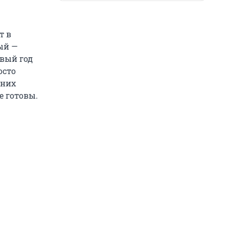
т в
ный —
рвый год
осто
тних
е готовы.