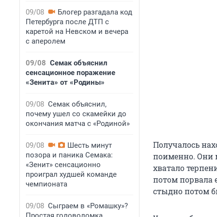
09/08
Блогер разгадала код
Петербурга после ДТП с
каретой на Невском и вечера
с аперолем
09/08
Семак объяснил
сенсационное поражение
«Зенита» от «Родины»
09/08
Семак объяснил,
почему ушел со скамейки до
окончания матча с «Родиной»
Получалось нах
09/08
Шесть минут
позора и паника Семака:
поименно. Они 
«Зенит» сенсационно
хватало терпен
проиграл худшей команде
потом порвала е
чемпионата
стыдно потом б
09/08
Сыграем в «Ромашку»?
Простая головоломка,