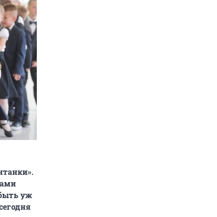
нтанки».
рами
 быть уж
сегодня