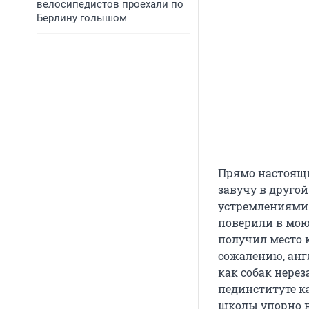
велосипедистов проехали по
Берлину голышом
Прямо настоящи
завучу в другой
устремлениями з
поверили в мою 
получил место к
сожалению, анг
как собак нере
пединституте ка
школы упорно н