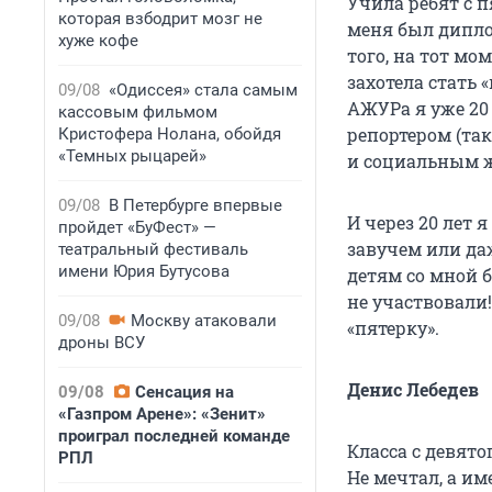
Учила ребят с п
которая взбодрит мозг не
меня был диплом
хуже кофе
того, на тот мо
захотела стать 
09/08
«Одиссея» стала самым
АЖУРа я уже 20 
кассовым фильмом
репортером (так
Кристофера Нолана, обойдя
«Темных рыцарей»
и социальным ж
09/08
В Петербурге впервые
И через 20 лет 
пройдет «БуФест» —
завучем или даж
театральный фестиваль
имени Юрия Бутусова
детям со мной б
не участвовали!
09/08
Москву атаковали
«пятерку».
дроны ВСУ
Денис Лебедев
09/08
Сенсация на
«Газпром Арене»: «Зенит»
проиграл последней команде
Класса с девято
РПЛ
Не мечтал, а им