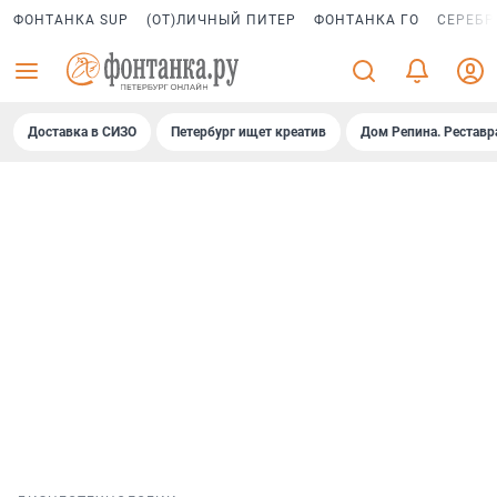
ФОНТАНКА SUP
(ОТ)ЛИЧНЫЙ ПИТЕР
ФОНТАНКА ГО
СЕРЕБР
Доставка в СИЗО
Петербург ищет креатив
Дом Репина. Реставр