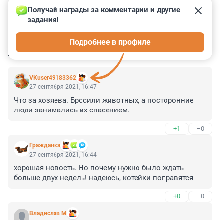
Получай награды за комментарии и другие 
задания!
0
0
0
0
0
Подробнее в профиле
КОММЕНТАРИИ
7
VKuser49183362
27 сентября 2021, 16:47
Что за хозяева. Бросили животных, а посторонние 
люди занимались их спасением.
+1
–0
Гражданкa
27 сентября 2021, 16:44
хорошая новость. Но почему нужно было ждать 
больше двух недель! надеюсь, котейки поправятся
+0
–0
Владислав М