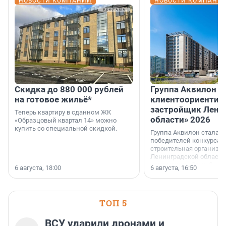
НОВОСТИ КОМПАНИЙ
НОВОСТИ КОМПАНИ
Скидка до 880 000 рублей
Группа Аквилон 
на готовое жильё*
клиентоориентир
застройщик Лени
Теперь квартиру в сданном ЖК
области» 2026
«Образцовый квартал 14» можно
купить со специальной скидкой.
Группа Аквилон стала 
победителей конкурса 
строительная организа
Ленинградской области 
номинации «Самый
6 августа, 18:00
6 августа, 16:50
клиентоориентированн
застройщик Ленинград
области».
ТОП 5
ВСУ ударили дронами и