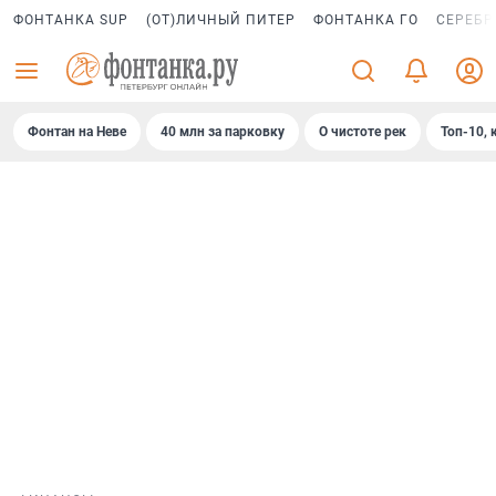
ФОНТАНКА SUP
(ОТ)ЛИЧНЫЙ ПИТЕР
ФОНТАНКА ГО
СЕРЕБР
Фонтан на Неве
40 млн за парковку
О чистоте рек
Топ-10, 