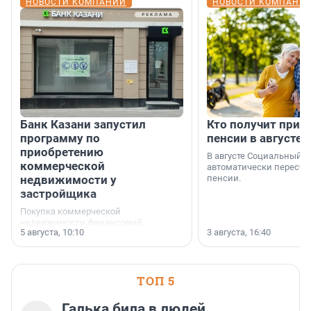
НОВОСТИ КОМПАНИЙ
НОВОСТИ КОМПАНИ
Банк Казани запустил
Кто получит приб
программу по
пенсии в августе
приобретению
В августе Социальный 
коммерческой
автоматически пересчи
недвижимости у
пенсии.
застройщика
Покупка коммерческой
недвижимости финансовый
5 августа, 10:10
3 августа, 16:40
инструмент, доступный для многих
предпринимателей. Будь то новый
офис, склад, торговое помещение
или готовый арендный бизнес —
успех сделки зависит от правильного
ТОП 5
выбора объекта и грамотного
финансирования.
Галька била в людей,