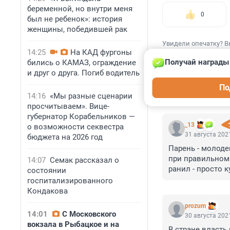
беременной, но внутри меня
0
был не ребенок»: история
женщины, победившей рак
Увидели опечатку? В
14:25
На КАД фургоны
Получай награды 
бились о КАМАЗ, ограждение
и друг о друга. Погиб водитель
По
14:16
«Мы разные сценарии
КОММЕНТАР
просчитываем». Вице-
губернатор Корабельников —
_13
о возможности секвестра
31 августа 2021
бюджета на 2026 год
Парень - молодец
при правильном 
14:07
Семак рассказал о
ранил - просто 
состоянии
размахивал, что
госпитализированного
Кондакова
prozum
14:01
С Московского
30 августа 2021
вокзала в Рыбацкое и на
В стране власть