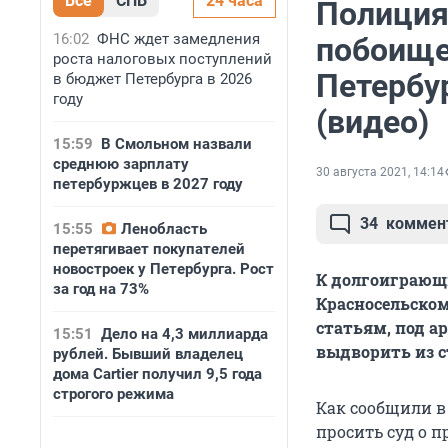
Все
СПБ
24 часа
Полиция
16:02
ФНС ждет замедления
побоище 
роста налоговых поступлений
Петербур
в бюджет Петербурга в 2026
году
(видео)
15:59
В Смольном назвали
среднюю зарплату
30 августа 2021, 14:14
петербуржцев в 2027 году
34
коммен
15:55
Ленобласть
перетягивает покупателей
новостроек у Петербурга. Рост
К долгоиграющ
за год на 73%
Красносельском
статьям, под а
15:51
Дело на 4,3 миллиарда
выдворить из с
рублей. Бывший владелец
дома Cartier получил 9,5 года
строгого режима
Как сообщили в 
просить суд о 