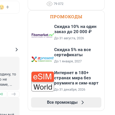
79 072
0
ПРОМОКОДЫ
Скидка 10% на один
заказ до 20 000 ₽
До 31 августа, 2026
Скидка 5% на все
сертификаты
До 1 января, 2027
Интернет в 180+
дину, то 
странах мира без
 не 
роуминга и сим-карт
аме, 
До 31 декабря, 2026
+0
–0
Все промокоды
том всё 