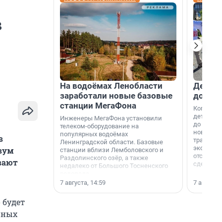
в
На водоёмах Ленобласти
Девело
заработали новые базовые
добро
станции МегаФона
Когда-то
дети игр
Инженеры МегаФона установили
до темно
телеком-оборудование на
новости н
популярных водоёмах
в
традиция
Ленинградской области. Базовые
экономич
двум
станции вблизи Лемболовского и
отсутств
Раздолинского озёр, а также
вают
сделали 
недалеко от Большого Тосненского
водопада.
7 августа, 14:59
7 августа,
 будет
нных