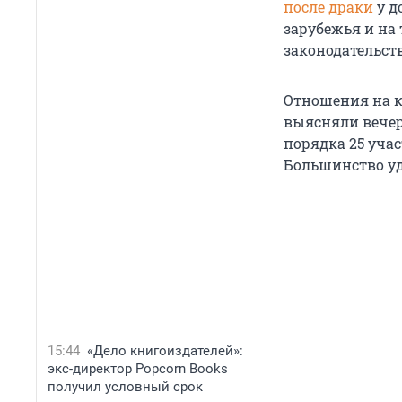
после драки
у д
зарубежья и на
законодательств
Отношения на к
выясняли вечер
порядка 25 уча
Большинство уд
15:44
«Дело книгоиздателей»:
экс-директор Popcorn Books
получил условный срок