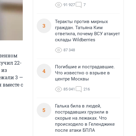
91 927
7
Теракты против мирных
3
граждан. Татьяна Ким
ответила, почему ВСУ атакует
склады Wildberries
87 348
шленном
учил 22-
Погибшие и пострадавшие.
 из
4
Что известно о взрыве в
ежали 3 —
центре Москвы
 вместе с
85 041
216
Галька била в людей,
5
пострадавших грузили в
скорые на лежаках. Что
происходило в Геленджике
после атаки БПЛА