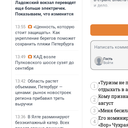
Ладожский вокзал переводят
и дело.
еще больше электричек.
Показываем, что изменится
13:55
«Ценность, которую
стоит защищать». Как
укрепление берегов поможет
сохранить пляжи Петербурга
13:49
КАД возле
Гость
Пулковского шоссе сузят до
Войти
сентября
13:42
Область растет
«Туризм не 
1
объемами, Петербург —
отдыхать в а
ценами: рынок новостроек
Кому призна
региона прибавил треть
2
август
выручки
3
«Меня бесил
13:36
В Ялте разминируют
Его номинир
4
безэкипажный катер. Всех
«Вор» Чухра