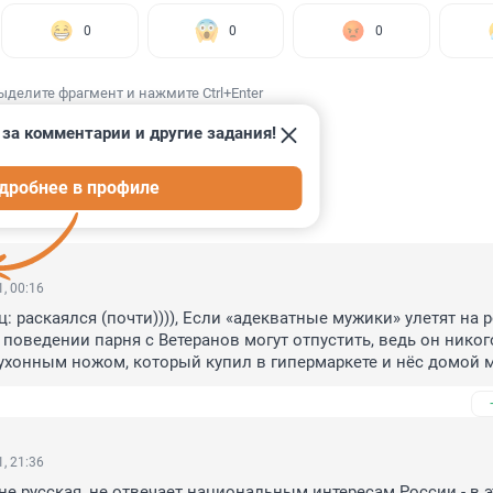
0
0
0
ыделите фрагмент и нажмите Ctrl+Enter
за комментарии и другие задания!
дробнее в профиле
ИИ
34
, 00:16
: раскаялся (почти)))), Если «адекватные мужики» улетят на ро
поведении парня с Ветеранов могут отпустить, ведь он никого
кухонным ножом, который купил в гипермаркете и нёс домой м
бы защититься от смуглых
, 21:36
 не русская, не отвечает национальным интересам России - в э