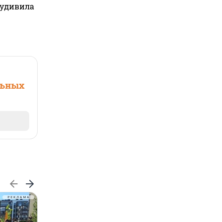
 удивила
льных