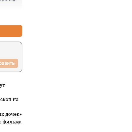
+0
–0
равить
ут
оскоп на
ых дочек»
го фильма