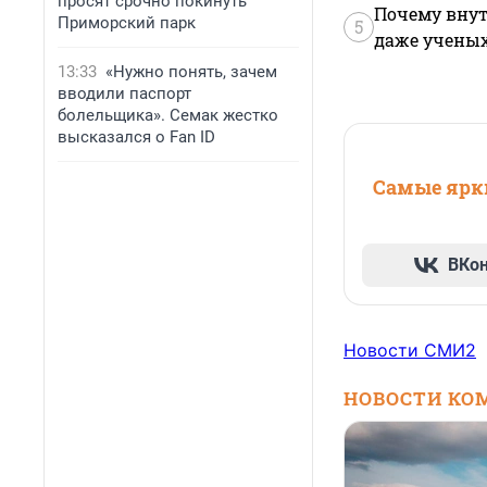
просят срочно покинуть
Почему внут
Приморский парк
5
даже учены
13:33
«Нужно понять, зачем
вводили паспорт
болельщика». Семак жестко
высказался о Fan ID
Самые ярки
ВКо
Новости СМИ2
НОВОСТИ КО