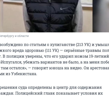
етербургу и области
 возбуждено по статьям о хулиганстве (213 УК) и умы
кого вреда здоровью (111 УК) — серьёзные травмы пол
. В полиции уверены, что его ударил ножом 19-летний
«Испугался, убежать вариантов не было, а на меня поб
 там остался», — говорит юноша на видео. Он арестован
и из Узбекистана.
о решения суда определены в центр для содержания
аждан. Полицейский главк показывает условия их