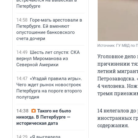
встречаются на вывесках в
Петербурге
14:58
Горе-мать арестовали в
Петербурге. Ей вменяют
опустошение банковского
счета дочери
Источник: 
ГУ МВД по П
14:49
Шесть лет спустя: СКА
Уголовное дело
вернул Мироманова из
причинении тяж
Северной Америки
летний мигрант
Петрозаводска. 
14:47
«Угадай правила игры».
Чего ждет рынок новостроек
4 человека. Нож
Петербурга на пороге второго
тремя приезжим
полугодия
14 нелегалов д
14:38
Такого не было
никогда. В Петербурге —
иностранных гр
историческая дата
содержания.
14:29
«Я выглядела