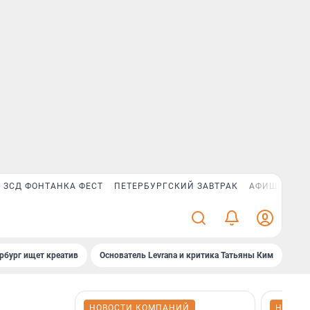
ЗСД ФОНТАНКА ФЕСТ
ПЕТЕРБУРГСКИЙ ЗАВТРАК
АФИША PLUS
рбург ищет креатив
Основатель Levrana и критика Татьяны Ким
Зач
НОВОСТИ КОМПАНИЙ
НОВОС