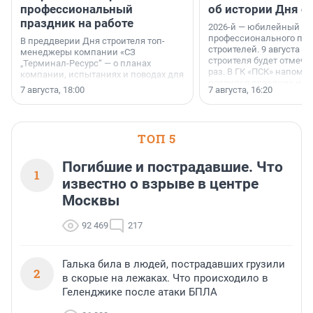
профессиональный
об истории Дня с
праздник на работе
2026-й — юбилейный го
профессионального пр
В преддверии Дня строителя топ-
строителей. 9 августа 2
менеджеры компании «СЗ
строителя будет отмечат
„Терминал-Ресурс“ — о планах
раз. В ГК «ПСК» напомни
компании, испытаниях и поводах для
появился праздник и к
осторожного оптимизма.
7 августа, 18:00
7 августа, 16:20
поменялась роль строит
ТОП 5
Погибшие и пострадавшие. Что
1
известно о взрыве в центре
Москвы
92 469
217
Галька била в людей, пострадавших грузили
2
в скорые на лежаках. Что происходило в
Геленджике после атаки БПЛА