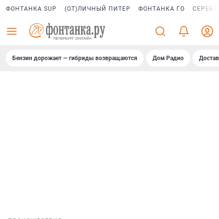
ФОНТАНКА SUP
(ОТ)ЛИЧНЫЙ ПИТЕР
ФОНТАНКА ГО
СЕРЕБР
Бензин дорожает — гибриды возвращаются
Дом Радио
Достав