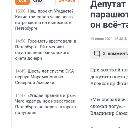
Все
СПБ
24 часа
Депутат 
15:00
Наш проект: Угадаете?
парашют
Какие три слова чаще всего
он всё-т
встречаются на вывесках в
Петербурге
19 июня 2021, 15:30
14:58
Горе-мать арестовали в
Петербурге. Ей вменяют
опустошение банковского
3
коммент
счета дочери
При жёсткой пос
14:49
Шесть лет спустя: СКА
депутат совета
вернул Мироманова из
Северной Америки
Александр Фри
14:47
«Угадай правила игры».
«Мы связались с
Чего ждет рынок новостроек
сломал ногу», —
Петербурга на пороге второго
полугодия
Владимир Само