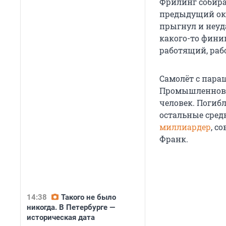
Фрилинг собира
предыдущий ока
прыгнул и неуд
какого-то финиш
работящий, рабо
Самолёт с пар
Промышленновск
человек. Погибл
остальные сред
миллиардер
, с
Франк.
14:38
Такого не было
никогда. В Петербурге —
историческая дата