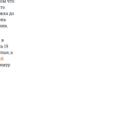
ом что
-то
ыжка до
ень
хин.
 в
ь 19
лые, а
ий
Тимур