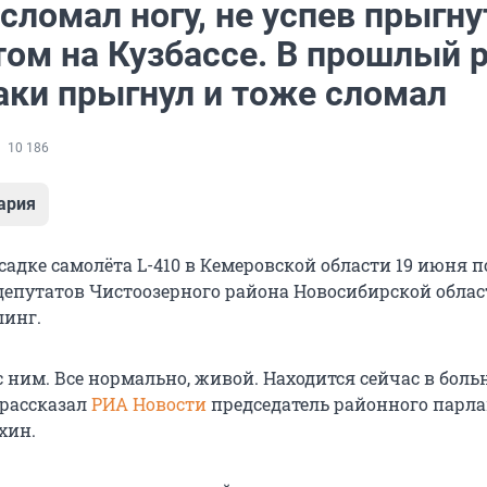
сломал ногу, не успев прыгну
ом на Кузбассе. В прошлый 
аки прыгнул и тоже сломал
10 186
ария
адке самолёта L-410 в Кемеровской области 19 июня 
 депутатов Чистоозерного района Новосибирской обла
линг.
 ним. Все нормально, живой. Находится сейчас в боль
 рассказал
РИА Новости
председатель районного парл
хин.