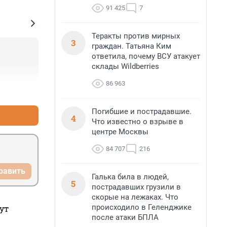
91 425
7
Теракты против мирных
3
граждан. Татьяна Ким
ответила, почему ВСУ атакует
склады Wildberries
86 963
+1
–0
Погибшие и пострадавшие.
4
Что известно о взрыве в
центре Москвы
84 707
216
равить
Галька била в людей,
5
пострадавших грузили в
скорые на лежаках. Что
происходило в Геленджике
ут
после атаки БПЛА