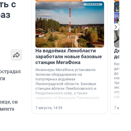
ть с
раз
На водоёмах Ленобласти
Девело
заработали новые базовые
добро
станции МегаФона
Когда-то
дети игр
Инженеры МегаФона установили
пострадал
до темно
телеком-оборудование на
сти
новости н
популярных водоёмах
традиция
Ленинградской области. Базовые
экономич
станции вблизи Лемболовского и
отсутств
Раздолинского озёр, а также
сделали 
недалеко от Большого Тосненского
нице, он
водопада.
7 августа, 14:59
7 августа,
амента