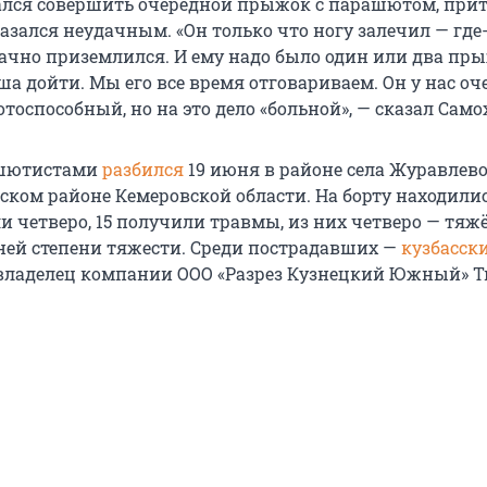
лся совершить очередной прыжок с парашютом, прит
зался неудачным. «Он только что ногу залечил — где
ачно приземлился. И ему надо было один или два пр
а дойти. Мы его все время отговариваем. Он у нас оч
тоспособный, но на это дело «больной», — сказал Само
ашютистами
разбился
19 июня в районе села Журавлево
ом районе Кемеровской области. На борту находилис
и четверо, 15 получили травмы, из них четверо — тяжё
ней степени тяжести. Среди пострадавших —
кузбасск
овладелец компании ООО «Разрез Кузнецкий Южный» 