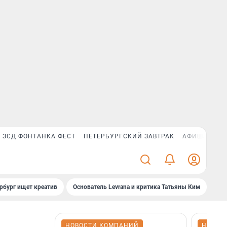
ЗСД ФОНТАНКА ФЕСТ
ПЕТЕРБУРГСКИЙ ЗАВТРАК
АФИША PLUS
рбург ищет креатив
Основатель Levrana и критика Татьяны Ким
Зач
НОВОСТИ КОМПАНИЙ
НОВОС