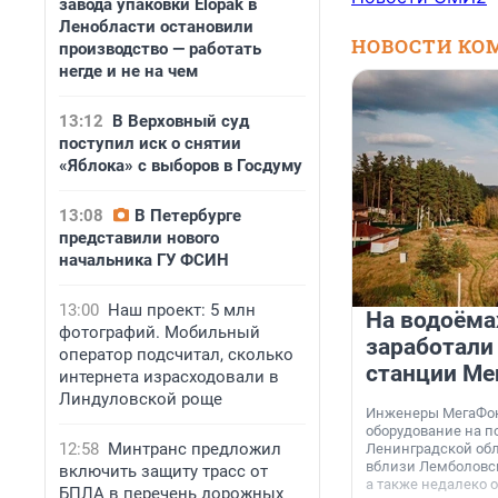
завода упаковки Elopak в
Ленобласти остановили
НОВОСТИ КО
производство — работать
негде и не на чем
13:12
В Верховный суд
поступил иск о снятии
«Яблока» с выборов в Госдуму
13:08
В Петербурге
представили нового
начальника ГУ ФСИН
13:00
Наш проект: 5 млн
На водоёма
фотографий. Мобильный
заработали
оператор подсчитал, сколько
станции Ме
интернета израсходовали в
Линдуловской роще
Инженеры МегаФон
оборудование на п
12:58
Минтранс предложил
Ленинградской обл
вблизи Лемболовск
включить защиту трасс от
а также недалеко 
БПЛА в перечень дорожных