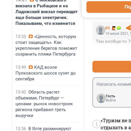
14:01
С Московского
вокзала в Рыбацкое и на
По
Ладожский вокзал переводят
КОММЕНТАР
еще больше электричек.
Показываем, что изменится
Kit.
19 июня 2021, 
13:55
«Ценность, которую
Там вообще-то 7
стоит защищать». Как
укрепление берегов поможет
сохранить пляжи Петербурга
13:49
КАД возле
Пулковского шоссе сузят до
сентября
13:42
Область растет
Гость
объемами, Петербург —
Войти
ценами: рынок новостроек
региона прибавил треть
выручки
«Туризм не 
1
отдыхать в а
13:36
В Ялте разминируют