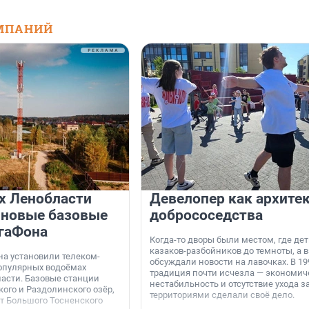
МПАНИЙ
х Ленобласти
Девелопер как архите
 новые базовые
добрососедства
гаФона
Когда-то дворы были местом, где дет
казаков-разбойников до темноты, а 
а установили телеком-
обсуждали новости на лавочках. В 19
опулярных водоёмах
традиция почти исчезла — экономич
асти. Базовые станции
нестабильность и отсутствие ухода з
ого и Раздолинского озёр,
территориями сделали своё дело.
от Большого Тосненского