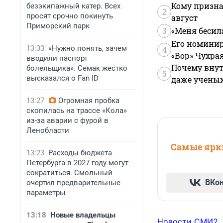
Кому призна
безэкипажный катер. Всех
2
просят срочно покинуть
август
Приморский парк
3
«Меня бесил
Его номинир
13:33
«Нужно понять, зачем
4
«Вор» Чухра
вводили паспорт
Почему внут
болельщика». Семак жестко
5
высказался о Fan ID
даже учены
13:27
Огромная пробка
скопилась на трассе «Кола»
из-за аварии с фурой в
Ленобласти
Самые ярки
13:23
Расходы бюджета
Петербурга в 2027 году могут
сократиться. Смольный
ВКо
очертил предварительные
параметры
13:18
Новые владельцы
Новости СМИ2