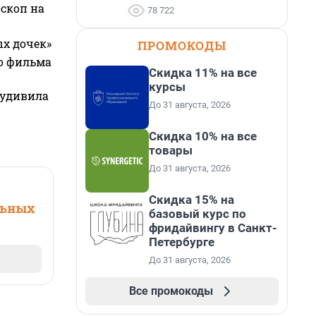
оскоп на
78 722
ых дочек»
ПРОМОКОДЫ
го фильма
Скидка 11% на все
курсы
 удивила
До 31 августа, 2026
Скидка 10% на все
товары
До 31 августа, 2026
Скидка 15% на
льных
базовый курс по
фридайвингу в Санкт-
Петербурге
До 31 августа, 2026
Все промокоды