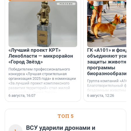
«Лучший проект КРТ»
ГК «А101» и фонд
Ленобласти — микрорайон
объединяют усил
«Город Звёзд»
защиты животных
программы
Победителем профессионального
биоразнообразия
конкурса «Лучшая строительная
организация 2025 года» в номинации
Группа компаний «А101»
«За лучший проект комплексного
Благотворительный фо
развития территорий» стал жилой
бездомным животным 
микрорайон «Город Звёзд».
заключили соглашение
6 августа, 16:07
6 августа, 12:26
стратегическом сотрудн
ТОП 5
ВСУ ударили дронами и