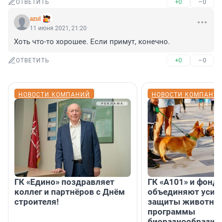
+0
–0
ОТВЕТИТЬ
azul
11 июня 2021, 21:20
Хоть что-то хорошее. Если примут, конечно.
+0
–0
ОТВЕТИТЬ
НОВОСТИ КОМПАНИЙ
НОВОСТИ КОМПАНИ
ГК «Едино» поздравляет
ГК «А101» и фонд
коллег и партнёров с Днём
объединяют усил
строителя!
защиты животных
программы
биоразнообразия