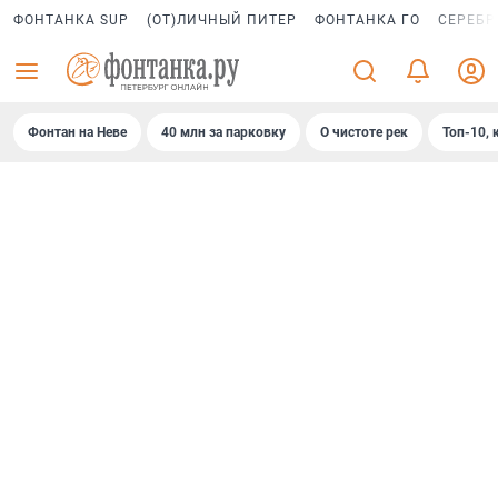
ФОНТАНКА SUP
(ОТ)ЛИЧНЫЙ ПИТЕР
ФОНТАНКА ГО
СЕРЕБР
Фонтан на Неве
40 млн за парковку
О чистоте рек
Топ-10, 