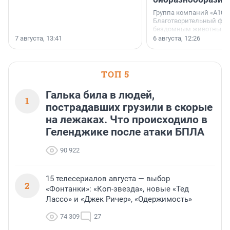
Группа компаний «А101»
Благотворительный фо
бездомным животным 
заключили соглашение
7 августа, 13:41
6 августа, 12:26
стратегическом сотрудн
ТОП 5
Галька била в людей,
1
пострадавших грузили в скорые
на лежаках. Что происходило в
Геленджике после атаки БПЛА
90 922
15 телесериалов августа — выбор
2
«Фонтанки»: «Коп-звезда», новые «Тед
Лассо» и «Джек Ричер», «Одержимость»
74 309
27