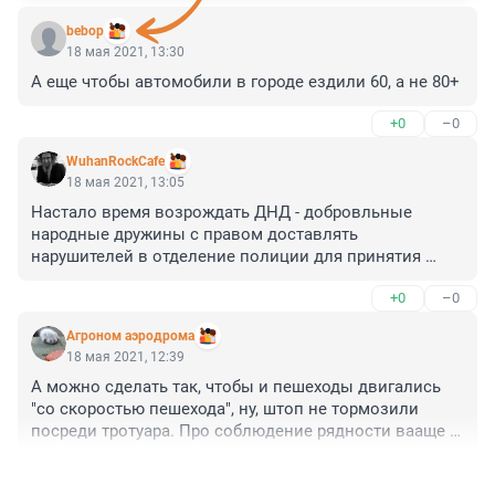
bebop
18 мая 2021, 13:30
А еще чтобы автомобили в городе ездили 60, а не 80+
+0
–0
WuhanRockCafe
18 мая 2021, 13:05
Настало время возрождать ДНД - добровльные 
народные дружины с правом доставлять 
нарушителей в отделение полиции для принятия 
законных мер. Желающих навести и поддерживать 
+0
–0
порядок хоть отбавляй. Честно говоря, спринтеры на 
вело и электро, оккупировавшие тротуары, достали 
Агроном аэродрома
всех, равно как и собачники со своими баскервилями 
18 мая 2021, 12:39
в свободном выгуле без поводка и намордника.

А можно сделать так, чтобы и пешеходы двигались 
Нехилые штрафы быстро приведут в чувство 
"со скоростью пешехода", ну, штоп не тормозили 
дебилов, плюющих на безапасность окружающих.
посреди тротуара. Про соблюдение рядности вааще 
молчу. :))
+0
–0