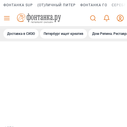
ФОНТАНКА SUP
(ОТ)ЛИЧНЫЙ ПИТЕР
ФОНТАНКА ГО
СЕРЕБР
Доставка в СИЗО
Петербург ищет креатив
Дом Репина. Реставр