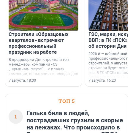
Строители «Образцовых
ГЭС, марки, искус
кварталов» встречают
ВВП: в ГК «ПСК» р
профессиональный
об истории Дня с
праздник на работе
2026-й — юбилейный го
профессионального пр
В преддверии Дня строителя топ-
строителей. 9 августа 2
менеджеры компании «СЗ
строителя будет отмечат
„Терминал-Ресурс“ — о планах
раз. В ГК «ПСК» напомни
компании, испытаниях и поводах для
появился праздник и к
осторожного оптимизма.
7 августа, 18:00
7 августа, 16:20
поменялась роль строит
ТОП 5
Галька била в людей,
1
пострадавших грузили в скорые
на лежаках. Что происходило в