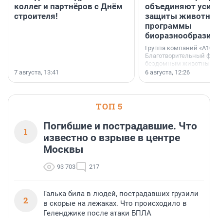
коллег и партнёров с Днём
объединяют усил
строителя!
защиты животных
программы
биоразнообразия
Группа компаний «А101»
Благотворительный фо
бездомным животным 
заключили соглашение
7 августа, 13:41
6 августа, 12:26
стратегическом сотрудн
ТОП 5
Погибшие и пострадавшие. Что
1
известно о взрыве в центре
Москвы
93 703
217
Галька била в людей, пострадавших грузили
2
в скорые на лежаках. Что происходило в
Геленджике после атаки БПЛА