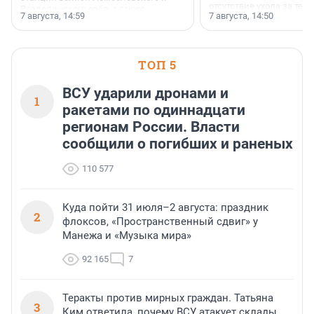
отсутствие ухода за те
Раздолинского озёр, а также
7 августа, 14:59
7 августа, 14:50
сделали своё дело.
недалеко от Большого Тосненского
водопада.
ТОП 5
ВСУ ударили дронами и
1
ракетами по одиннадцати
регионам России. Власти
сообщили о погибших и раненых
110 577
Куда пойти 31 июля–2 августа: праздник
2
флоксов, «Пространственный сдвиг» у
Манежа и «Музыка мира»
92 165
7
Теракты против мирных граждан. Татьяна
3
Ким ответила, почему ВСУ атакует склады