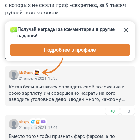
с которых не сняли гриф «секретно», за 9 тысяч
рублей поисковикам.
Получай награды за комментарии и другие 
задания!
0
0
0
0
0
Подробнее в профиле
КОММЕНТАРИИ
8
ldsDenis
21 апреля 2021, 15:37
Когда бесы пытаются оправдать своё положение и 
свою зарплату, им совершенно насрать на кого 
заводить уголовное дело. Людей много, каждому 
такому упырю ежемесячно на пару тройку уголовных 
+0
–0
дел хватит.
alexpv
21 апреля 2021, 15:08
Вместо того чтобы признать фарс фарсом, а по 