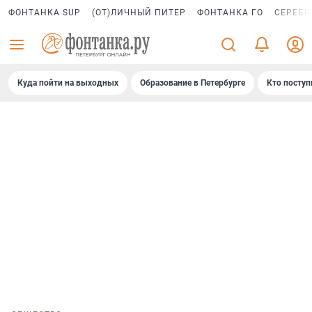
ФОНТАНКА SUP
(ОТ)ЛИЧНЫЙ ПИТЕР
ФОНТАНКА ГО
СЕРЕБР
Куда пойти на выходных
Образование в Петербурге
Кто поступ