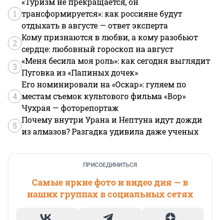
«Туризм не прекращается, он
1
трансформируется»: как россияне будут
отдыхать в августе — ответ эксперта
Кому признаются в любви, а кому разобьют
2
сердце: любовный гороскоп на август
«Меня бесила моя роль»: как сегодня выглядит
3
Пуговка из «Папиных дочек»
Его номинировали на «Оскар»: гуляем по
4
местам съемок культового фильма «Вор»
Чухрая — фоторепортаж
Почему внутри Урана и Нептуна идут дожди
5
из алмазов? Разгадка удивила даже ученых
ПРИСОЕДИНИТЬСЯ
Самые яркие фото и видео дня — в
наших группах в социальных сетях