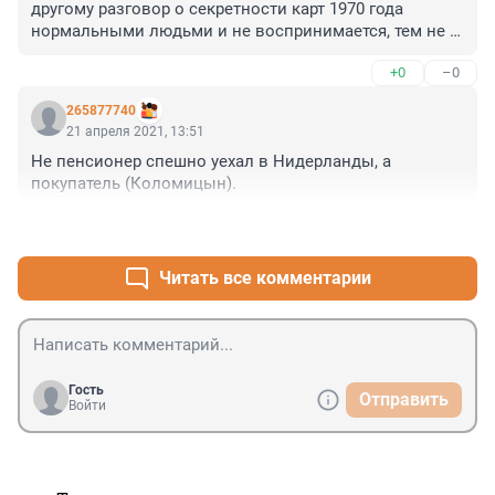
другому разговор о секретности карт 1970 года 
нормальными людьми и не воспринимается, тем не 
менее силовики все еще играют в шпионов. И 
+0
–0
надувая щеки все никак не могут сами себе 
признаться , что это полная чушь.
265877740
21 апреля 2021, 13:51
Не пенсионер спешно уехал в Нидерланды, а 
покупатель (Коломицын).
+0
–0
Читать все комментарии
Гость
Отправить
Войти