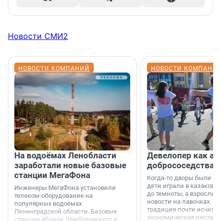
Новости СМИ2
НОВОСТИ КОМПАНИЙ
НОВОСТИ КОМПАНИ
На водоёмах Ленобласти
Девелопер как ар
заработали новые базовые
добрососедства
станции МегаФона
Когда-то дворы были ме
дети играли в казаков-
Инженеры МегаФона установили
до темноты, а взрослые
телеком-оборудование на
новости на лавочках. В 1
популярных водоёмах
традиция почти исчезл
Ленинградской области. Базовые
экономическая нестаби
станции вблизи Лемболовского и