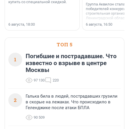
купить со специальной скидкой.
Группа Аквилон стала 
победителей конкурса 
строительная организа
Ленинградской области 
номинации «Самый
6 августа, 18:00
6 августа, 16:50
клиентоориентированн
застройщик Ленинград
области».
ТОП 5
Погибшие и пострадавшие. Что
1
известно о взрыве в центре
Москвы
97 130
220
Галька била в людей, пострадавших грузили
2
в скорые на лежаках. Что происходило в
Геленджике после атаки БПЛА
90 509