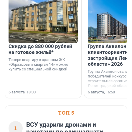
Скидка до 880 000 рублей
Группа Аквилон 
на готовое жильё*
клиентоориентир
застройщик Лени
Теперь квартиру в сданном ЖК
области» 2026
«Образцовый квартал 14» можно
купить со специальной скидкой.
Группа Аквилон стала 
победителей конкурса 
строительная организа
Ленинградской области 
номинации «Самый
6 августа, 18:00
6 августа, 16:50
клиентоориентированн
застройщик Ленинград
области».
ТОП 5
ВСУ ударили дронами и
1
ракетами по одиннадцати