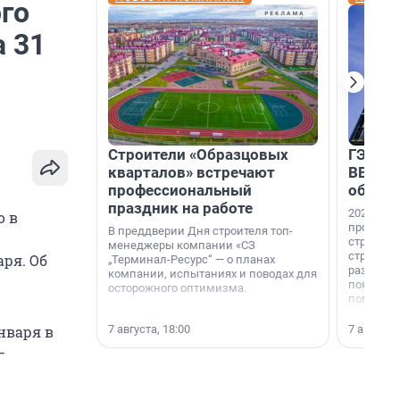
го
 31
Строители «Образцовых
ГЭС, м
кварталов» встречают
ВВП: в
профессиональный
об ист
праздник на работе
2026-й —
о в
професси
В преддверии Дня строителя топ-
строителе
менеджеры компании «СЗ
строителя
ря. Об
„Терминал-Ресурс“ — о планах
раз. В ГК
компании, испытаниях и поводах для
появился
осторожного оптимизма.
поменяла
7 августа, 18:00
7 августа,
нваря в
—