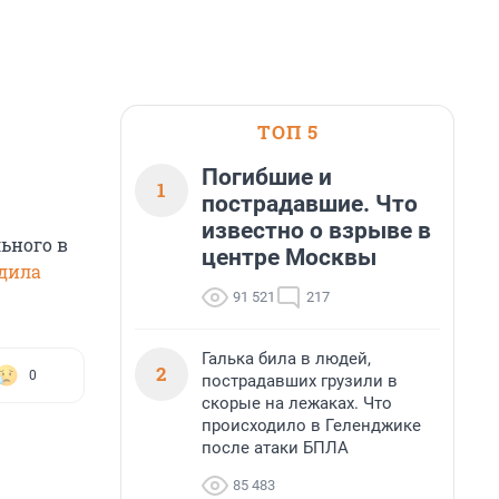
ТОП 5
Погибшие и
1
пострадавшие. Что
известно о взрыве в
ьного в
центре Москвы
дила
91 521
217
Галька била в людей,
2
0
пострадавших грузили в
скорые на лежаках. Что
происходило в Геленджике
после атаки БПЛА
85 483