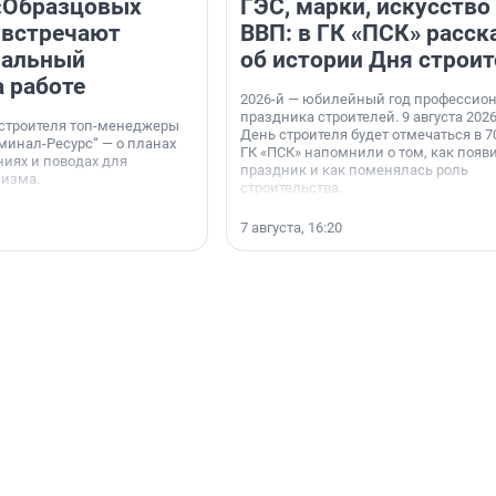
«Образцовых
ГЭС, марки, искусство
 встречают
ВВП: в ГК «ПСК» расск
нальный
об истории Дня строит
а работе
2026-й — юбилейный год профессио
праздника строителей. 9 августа 2026
 строителя топ-менеджеры
День строителя будет отмечаться в 70
минал-Ресурс“ — о планах
ГК «ПСК» напомнили о том, как появ
иях и поводах для
праздник и как поменялась роль
мизма.
строительства.
7 августа, 16:20