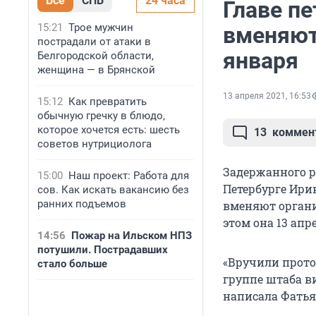
Все
СПБ
24 часа
Главе п
15:21
Трое мужчин
вменяют
пострадали от атаки в
января
Белгородской области,
женщина — в Брянской
13 апреля 2021, 16:53
15:12
Как превратить
обычную гречку в блюдо,
которое хочется есть: шесть
13
коммен
советов нутрициолога
Задержанного р
15:00
Наш проект: Работа для
Петербурге Ири
сов. Как искать вакансию без
ранних подъемов
вменяют органи
этом она 13 апр
14:56
Пожар на Ильском НПЗ
потушили. Пострадавших
«Вручили прото
стало больше
группе штаба ви
написала Фатья