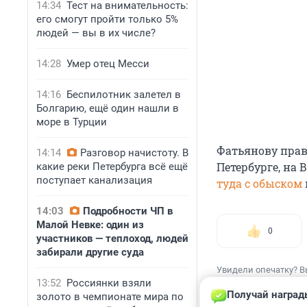
14:34
Тест на внимательность:
его смогут пройти только 5%
людей — вы в их числе?
14:28
Умер отец Месси
14:16
Беспилотник залетел в
Болгарию, ещё один нашли в
море в Турции
Фатьянову пра
14:14
Разговор начистоту. В
Петербурге, на 
какие реки Петербурга всё ещё
поступает канализация
туда с обыском
14:03
Подробности ЧП в
Малой Невке: один из
0
участников — теплоход, людей
забирали другие суда
Увидели опечатку? В
13:52
Россиянки взяли
Получай наград
золото в чемпионате мира по