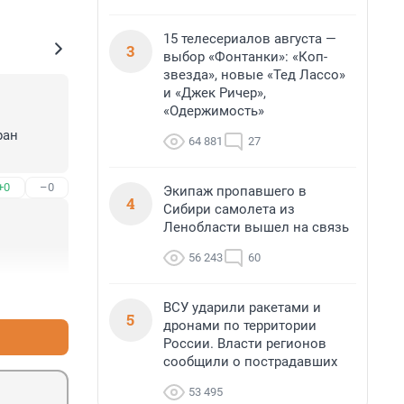
15 телесериалов августа —
3
выбор «Фонтанки»: «Коп-
звезда», новые «Тед Лассо»
и «Джек Ричер»,
«Одержимость»
ан 
64 881
27
+0
–0
Экипаж пропавшего в
4
Сибири самолета из
Ленобласти вышел на связь
56 243
60
+0
–0
ВСУ ударили ракетами и
5
дронами по территории
России. Власти регионов
сообщили о пострадавших
53 495