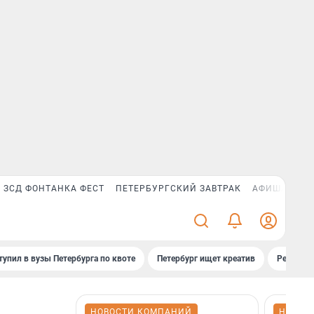
ЗСД ФОНТАНКА ФЕСТ
ПЕТЕРБУРГСКИЙ ЗАВТРАК
АФИША PLUS
тупил в вузы Петербурга по квоте
Петербург ищет креатив
Рейтинги
НОВОСТИ КОМПАНИЙ
НОВОС