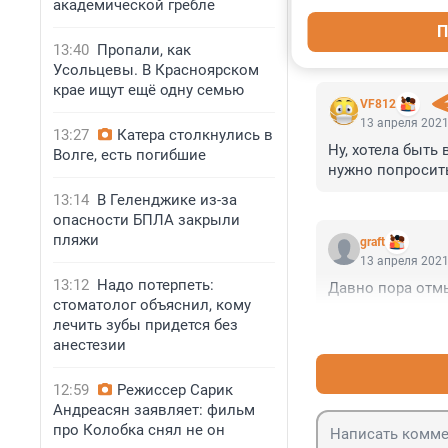
академической гребле
П
13:40
Пропали, как
КОММЕНТАР
Усольцевы. В Красноярском
крае ищут ещё одну семью
VF812
13 апреля 2021
13:27
Катера столкнулись в
Ну, хотела быть 
Волге, есть погибшие
нужно попросит
13:14
В Геленджике из-за
опасности БПЛА закрыли
пляжи
graft
13 апреля 2021
13:12
Надо потерпеть:
Давно пора отм
стоматолог объяснил, кому
лечить зубы придется без
анестезии
12:59
Режиссер Сарик
Андреасян заявляет: фильм
про Колобка снял не он