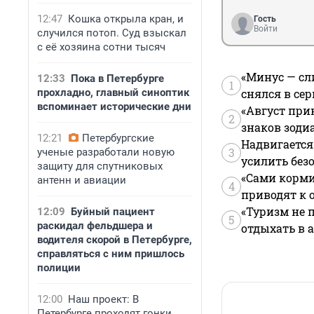
12:47
Кошка открыла кран, и
Гость
Войти
случился потоп. Суд взыскал
с её хозяина сотни тысяч
«Минус — сл
12:33
Пока в Петербурге
1
прохладно, главный синоптик
снялся в се
вспоминает исторические дни
«Август при
2
знаков зоди
12:21
Петербургские
Надвигается
3
ученые разработали новую
усилить без
защиту для спутниковых
«Сами корми
антенн и авиации
4
приводят к 
«Туризм не 
12:09
Буйный пациент
5
раскидал фельдшера и
отдыхать в а
водителя скорой в Петербурге,
справляться с ним пришлось
полиции
12:00
Наш проект: В
Петербурге проходят гонки