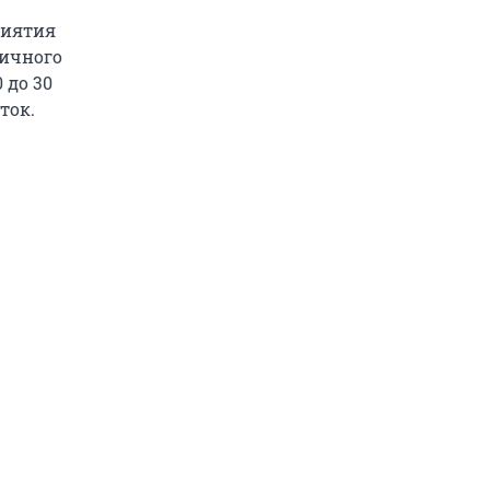
риятия
личного
 до 30
ток.