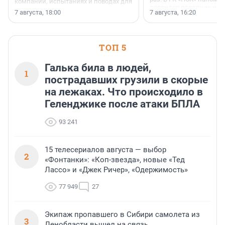
компании, испытаниях и поводах для
появился праздник и к
осторожного оптимизма.
7 августа, 18:00
7 августа, 16:20
поменялась роль строит
ТОП 5
Галька била в людей,
1
пострадавших грузили в скорые
на лежаках. Что происходило в
Геленджике после атаки БПЛА
93 241
15 телесериалов августа — выбор
2
«Фонтанки»: «Коп-звезда», новые «Тед
Лассо» и «Джек Ричер», «Одержимость»
77 949
27
Экипаж пропавшего в Сибири самолета из
3
Ленобласти вышел на связь