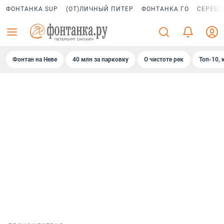
ФОНТАНКА SUP
(ОТ)ЛИЧНЫЙ ПИТЕР
ФОНТАНКА ГО
СЕРЕБР
Фонтан на Неве
40 млн за парковку
О чистоте рек
Топ-10, 