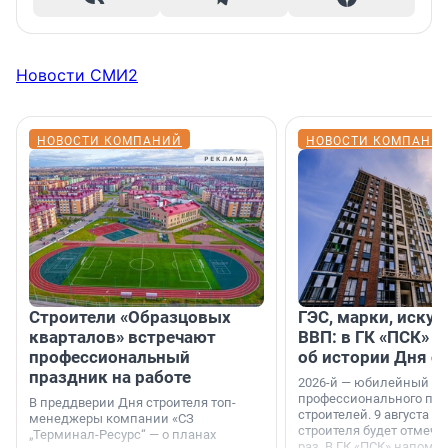
Новости СМИ2
НОВОСТИ КОМПАНИЙ
НОВОСТИ КОМПАНИ
Строители «Образцовых
ГЭС, марки, искус
кварталов» встречают
ВВП: в ГК «ПСК» р
профессиональный
об истории Дня с
праздник на работе
2026-й — юбилейный го
профессионального пр
В преддверии Дня строителя топ-
строителей. 9 августа 2
менеджеры компании «СЗ
строителя будет отмечат
„Терминал-Ресурс“ — о планах
раз. В ГК «ПСК» напомни