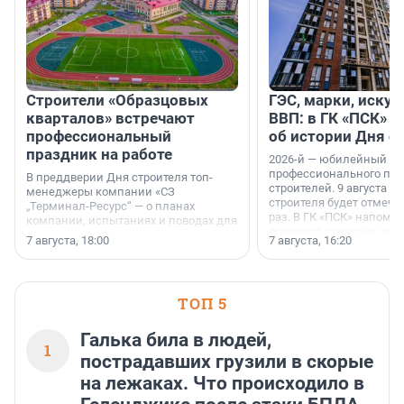
Строители «Образцовых
ГЭС, марки, искус
кварталов» встречают
ВВП: в ГК «ПСК» р
профессиональный
об истории Дня с
праздник на работе
2026-й — юбилейный го
профессионального пр
В преддверии Дня строителя топ-
строителей. 9 августа 2
менеджеры компании «СЗ
строителя будет отмечат
„Терминал-Ресурс“ — о планах
раз. В ГК «ПСК» напомни
компании, испытаниях и поводах для
появился праздник и к
осторожного оптимизма.
7 августа, 18:00
7 августа, 16:20
поменялась роль строит
ТОП 5
Галька била в людей,
1
пострадавших грузили в скорые
на лежаках. Что происходило в