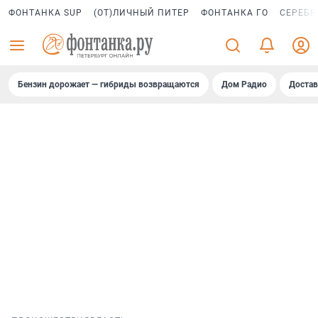
ФОНТАНКА SUP
(ОТ)ЛИЧНЫЙ ПИТЕР
ФОНТАНКА ГО
СЕРЕБР
Бензин дорожает — гибриды возвращаются
Дом Радио
Достав