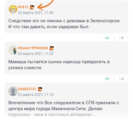
VF812
22 марта 2021, 11:56
Следствие это не пикник с девками в Зеленогорске. 
И что там давить, если задержан был.
+0
–0
VKuser199962806
22 марта 2021, 11:22
Мамаша пытается сынка наркошу превратить в 
узника совести.
+0
–0
260602101
22 марта 2021, 11:16
Впечатление что Все следователи в СПб приехали с 
центра мира города Махачкала-Сити. Делаю 
подсказку - чеки в кассовых аппаратах 
продовольственных магазинах хранятся полгода. 
+0
–0
Сходите и проверьте - покупал Депутат Резник две 
банка жвачки 9 марта или нет ? Согласен на 10% от 