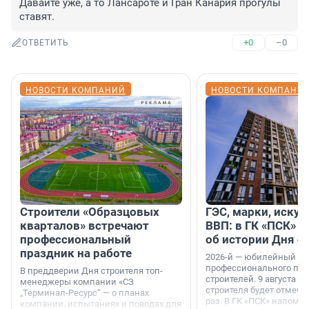
Давайте уже, а то Лансароте и Гран Канария прогулы 
ставят.
+0
–0
ОТВЕТИТЬ
НОВОСТИ КОМПАНИЙ
НОВОСТИ КОМПАНИ
Строители «Образцовых
ГЭС, марки, искус
кварталов» встречают
ВВП: в ГК «ПСК» р
профессиональный
об истории Дня с
праздник на работе
2026-й — юбилейный го
профессионального пр
В преддверии Дня строителя топ-
строителей. 9 августа 2
менеджеры компании «СЗ
строителя будет отмечат
„Терминал-Ресурс“ — о планах
раз. В ГК «ПСК» напомни
компании, испытаниях и поводах для