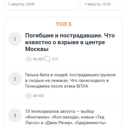
появился праздник и к
осторожного оптимизма.
7 августа, 18:00
7 августа, 16:20
поменялась роль строит
ТОП 5
Погибшие и пострадавшие. Что
1
известно о взрыве в центре
Москвы
90 507
217
Галька била в людей, пострадавших грузили
2
в скорые на лежаках. Что происходило в
Геленджике после атаки БПЛА
84 502
15 телесериалов августа — выбор
3
«Фонтанки»: «Коп-звезда», новые «Тед
Лассо» и «Джек Ричер», «Одержимость»