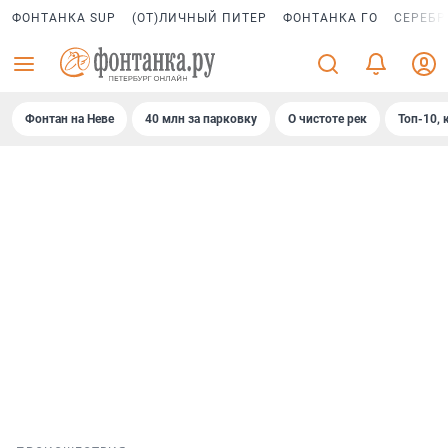
ФОНТАНКА SUP
(ОТ)ЛИЧНЫЙ ПИТЕР
ФОНТАНКА ГО
СЕРЕБР
Фонтан на Неве
40 млн за парковку
О чистоте рек
Топ-10, 