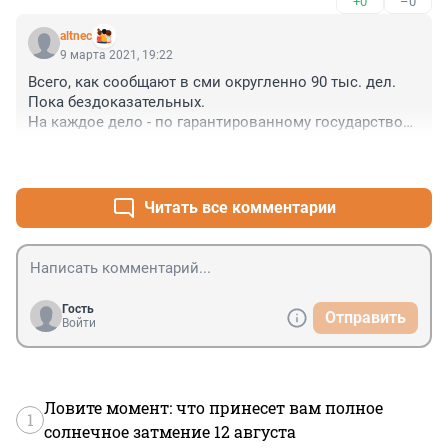
+0
–0
altnec
9 марта 2021, 19:22
Всего, как сообщают в сми округленно 90 тыс. дел.

Пока бездоказательных.

На каждое дело - по гарантированному государством 
адвокату.

+0
–0
Далее 90 тыс., 90 тысяч судов.

Подождем итогов участия сми в этих судах.
Читать все комментарии
Гость
Отправить
Войти
Ловите момент: что принесет вам полное
1
солнечное затмение 12 августа