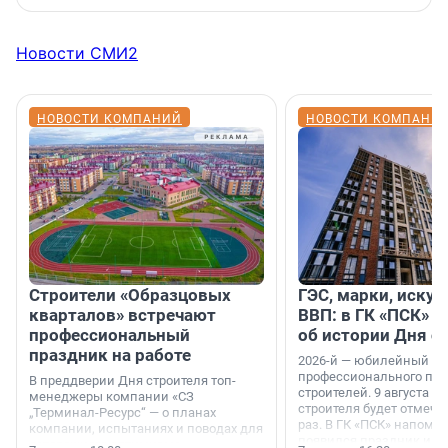
Новости СМИ2
НОВОСТИ КОМПАНИЙ
НОВОСТИ КОМПАНИ
Строители «Образцовых
ГЭС, марки, искус
кварталов» встречают
ВВП: в ГК «ПСК» р
профессиональный
об истории Дня с
праздник на работе
2026-й — юбилейный го
профессионального пр
В преддверии Дня строителя топ-
строителей. 9 августа 2
менеджеры компании «СЗ
строителя будет отмечат
„Терминал-Ресурс“ — о планах
раз. В ГК «ПСК» напомни
компании, испытаниях и поводах для
появился праздник и к
осторожного оптимизма.