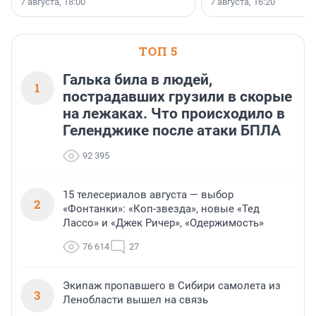
7 августа, 18:00
7 августа, 16:20
поменялась роль строит
ТОП 5
Галька била в людей,
1
пострадавших грузили в скорые
на лежаках. Что происходило в
Геленджике после атаки БПЛА
92 395
15 телесериалов августа — выбор
2
«Фонтанки»: «Коп-звезда», новые «Тед
Лассо» и «Джек Ричер», «Одержимость»
76 614
27
Экипаж пропавшего в Сибири самолета из
3
Ленобласти вышел на связь