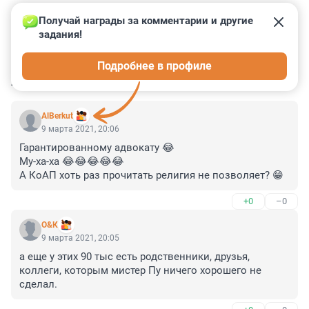
Получай награды за комментарии и другие 
задания!
0
0
0
0
0
Подробнее в профиле
КОММЕНТАРИИ
3
AlBerkut
9 марта 2021, 20:06
Гарантированному адвокату 😂

Му-ха-ха 😂😂😂😂😂

А КоАП хоть раз прочитать религия не позволяет? 😁
+0
–0
О&К
9 марта 2021, 20:05
а еще у этих 90 тыс есть родственники, друзья, 
коллеги, которым мистер Пу ничего хорошего не 
сделал.