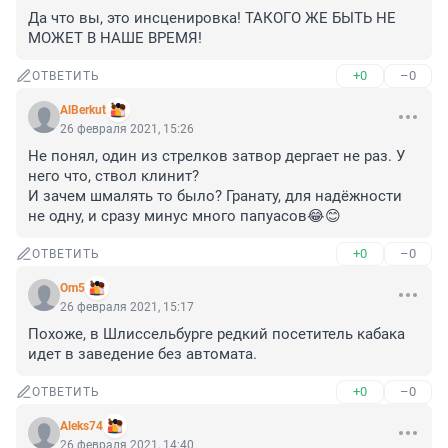
Да что вы, это инсценировка! ТАКОГО ЖЕ БЫТЬ НЕ 
МОЖЕТ В НАШЕ ВРЕМЯ!
+0
–0
ОТВЕТИТЬ
AlBerkut
26 февраля 2021, 15:26
Не понял, один из стрелков затвор дергает не раз. У 
него что, ствол клинит? 

И зачем шмалять то было? Гранату, для надёжности 
не одну, и сразу минус много папуасов😂😊
+0
–0
ОТВЕТИТЬ
Om5
26 февраля 2021, 15:17
Похоже, в Шлиссельбурге редкий посетитель кабака 
идет в заведение без автомата.
+0
–0
ОТВЕТИТЬ
Aleks74
26 февраля 2021, 14:40