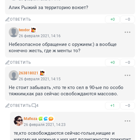
Алик Рыжий за территорию воюет?
+0
–0
ОТВЕТИТЬ
teodor
26 февраля 2021, 14:16
Небезопасное обращение с оружием:) а вообще 
конечно жесть, где ж менты то?
+0
–0
ОТВЕТИТЬ
263818021
26 февраля 2021, 14:15
Не стоит забывать ,что те кто сел в 90-ые по особо 
тяжким,как раз сейчас освобождаются массово.
+1
–0
ОТВЕТИТЬ
4
Mafioza
26 февраля 2021, 14:23
те,кто освобождаются сейчас-голые,нищие и 
никому не нужные.у них нет возможности прикупит 