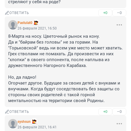
стреляют у себя на роде?
+0
–0
ОТВЕТИТЬ
Pastulat0
26 февраля 2021, 16:50
8-Марта на носу. Цветочный рынок на кону. 

Да и "байрам без головы" не за горами. На 
"Горьковской" ведь ни всем уже место может хватить.

Грех стволами не помахать. Да произвести из них 
"хлопки" в своего оппонента, после наплыва из 
дружественного Нагорного Карабаха.

Но, да ладно!

Огорчает другое. Будущее за своих детей с внуками и 
внучками. Когда будут соседствовать без защиты со 
стороны своих родителей с такой горной 
ментальностью на территории своей Родины.
+0
–0
ОТВЕТИТЬ
syshsun
26 февраля 2021, 16:41