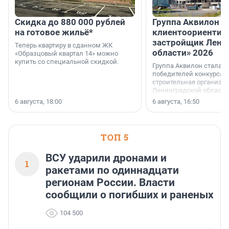
Скидка до 880 000 рублей
Группа Аквилон 
на готовое жильё*
клиентоориентир
застройщик Лени
Теперь квартиру в сданном ЖК
области» 2026
«Образцовый квартал 14» можно
купить со специальной скидкой.
Группа Аквилон стала 
победителей конкурса 
строительная организа
Ленинградской области 
номинации «Самый
6 августа, 18:00
6 августа, 16:50
клиентоориентированн
застройщик Ленинград
области».
ТОП 5
ВСУ ударили дронами и
1
ракетами по одиннадцати
регионам России. Власти
сообщили о погибших и раненых
104 500