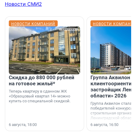
Новости СМИ2
НОВОСТИ КОМПАНИЙ
НОВОСТИ КОМПАНИ
Скидка до 880 000 рублей
Группа Аквилон 
на готовое жильё*
клиентоориентир
застройщик Лени
Теперь квартиру в сданном ЖК
области» 2026
«Образцовый квартал 14» можно
купить со специальной скидкой.
Группа Аквилон стала 
победителей конкурса 
строительная организа
Ленинградской области 
номинации «Самый
6 августа, 18:00
6 августа, 16:50
клиентоориентированн
застройщик Ленинград