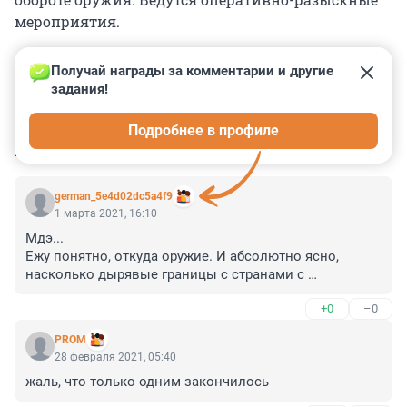
мероприятия.
Получай награды за комментарии и другие 
задания!
0
0
0
0
0
Подробнее в профиле
КОММЕНТАРИИ
40
german_5e4d02dc5a4f9
1 марта 2021, 16:10
Мдэ...

Ежу понятно, откуда оружие. И абсолютно ясно, 
насколько дырявые границы с странами с 
локальными вооруженными конфликтами.
+0
–0
PROM
28 февраля 2021, 05:40
жаль, что только одним закончилось