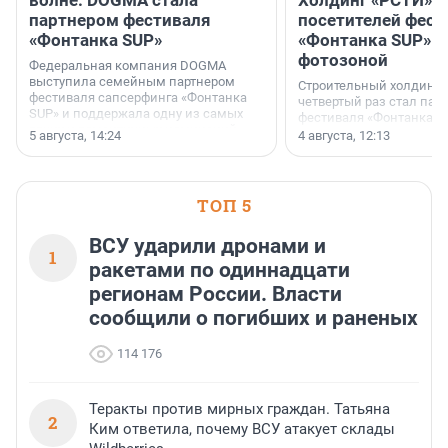
волне: DOGMA стала
Холдинг «РСТИ» 
партнером фестиваля
посетителей фест
«Фонтанка SUP»
«Фонтанка SUP» я
фотозоной
Федеральная компания DOGMA
выступила семейным партнером
Строительный холдинг 
фестиваля сапсерфинга «Фонтанка
четвертый раз стал пар
SUP» и поддержала одну из самых
фестиваля «Фонтанка S
ярких и романтичных номинаций —
раз компания стремится
5 августа, 14:24
4 августа, 12:13
«SUP-свадьба».
привезти корпоративну
и подарить настоящий 
посетителям фестиваля
необычной фотозоне.
ТОП 5
ВСУ ударили дронами и
1
ракетами по одиннадцати
регионам России. Власти
сообщили о погибших и раненых
114 176
Теракты против мирных граждан. Татьяна
2
Ким ответила, почему ВСУ атакует склады