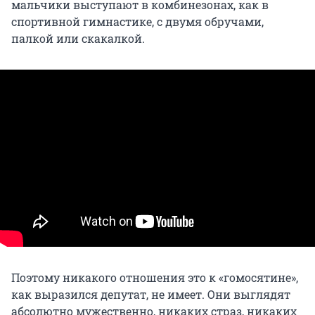
мальчики выступают в комбинезонах, как в
спортивной гимнастике, с двумя обручами,
палкой или скакалкой.
Поэтому никакого отношения это к «гомосятине»,
как выразился депутат, не имеет. Они выглядят
абсолютно мужественно, никаких страз, никаких