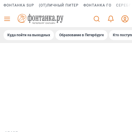
ФОНТАНКА SUP
(ОТ)ЛИЧНЫЙ ПИТЕР
ФОНТАНКА ГО
СЕРЕБР
Куда пойти на выходных
Образование в Петербурге
Кто поступ