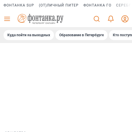
ФОНТАНКА SUP
(ОТ)ЛИЧНЫЙ ПИТЕР
ФОНТАНКА ГО
СЕРЕБР
Куда пойти на выходных
Образование в Петербурге
Кто поступ