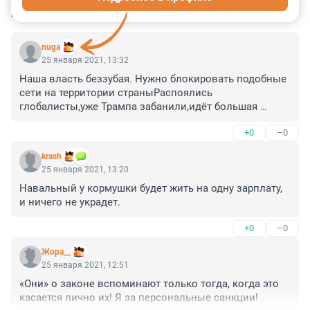
КОММЕНТАРИИ
35
nuga
25 января 2021, 13:32
Наша власть беззубая. Нужно блокировать подобные 
сети на территории страныРаспоялись 
глобалисты,уже Трампа забанили,идёт большая 
игра,судя по всему.Путин,несмотря на 
+0
–0
дворец,единственный сдерживающий фактор.иначе 
страну порвали бы в клочья.
krash
25 января 2021, 13:20
Навальный у кормушки будет жить на одну зарплату, 
и ничего не украдет.
+0
–0
Жора__
25 января 2021, 12:51
«Они» о законе вспоминают только тогда, когда это 
касается лично их! Я за персональные санкции!