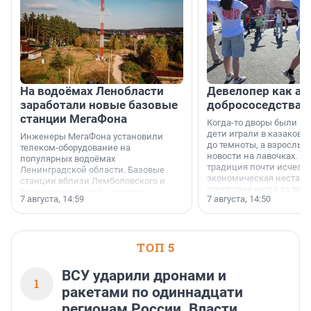
На водоёмах Ленобласти
Девелопер как ар
заработали новые базовые
добрососедства
станции МегаФона
Когда-то дворы были ме
дети играли в казаков-
Инженеры МегаФона установили
до темноты, а взрослые
телеком-оборудование на
новости на лавочках. В 1
популярных водоёмах
традиция почти исчезл
Ленинградской области. Базовые
экономическая нестаби
станции вблизи Лемболовского и
отсутствие ухода за те
Раздолинского озёр, а также
7 августа, 14:59
7 августа, 14:50
сделали своё дело.
недалеко от Большого Тосненского
водопада.
ТОП 5
ВСУ ударили дронами и
1
ракетами по одиннадцати
регионам России. Власти