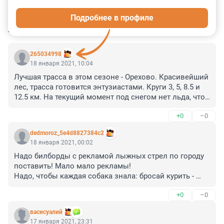
0
0
0
0
0
Подробнее в профиле
КОММЕНТАРИИ
7
265034998
18 января 2021, 10:04
Лучшая трасса в этом сезоне - Орехово. Красивейший 
лес, трасса готовится энтузиастами. Круги 3, 5, 8.5 и 
12.5 км. На текущий момент под снегом нет льда, что 
выгодно отличает от многих других трасс - спуски 
+0
–0
мягкие и безопасные. Отличное скольжение.

Проката нет.

dedmoroz_5e4d8827384c2
18 января 2021, 00:02
Забыли ещё Гарболово - бесплатная трасса с тёплой 
Надо билборды с рекламой лыжных стрел по городу 
раздевалкой, туалетом. И важно, что трасса 
поставить! Мало мало рекламы! 

постоянно готовится снегоходом. Есть круги 7 км (с 
Надо, чтобы каждая собака знала: бросай курить - 
горками), 3 км (равнинный) и 11 км (для туристов).

вставай на лыжи! 

Проката нет.

+0
–0
Стрелой по вирусу!
Ближе к городу ещё хорошо можно покататься в 
васисуалий
Баболовском парке (но без горок). Проката нет.

17 января 2021, 23:31