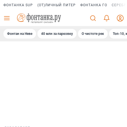
ФОНТАНКА SUP
(ОТ)ЛИЧНЫЙ ПИТЕР
ФОНТАНКА ГО
СЕРЕБР
Фонтан на Неве
40 млн за парковку
О чистоте рек
Топ-10, 