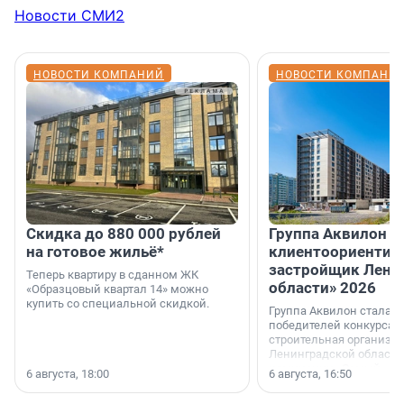
Новости СМИ2
НОВОСТИ КОМПАНИЙ
НОВОСТИ КОМПАНИ
Скидка до 880 000 рублей
Группа Аквилон 
на готовое жильё*
клиентоориентир
застройщик Лени
Теперь квартиру в сданном ЖК
области» 2026
«Образцовый квартал 14» можно
купить со специальной скидкой.
Группа Аквилон стала 
победителей конкурса 
строительная организа
Ленинградской области 
номинации «Самый
6 августа, 18:00
6 августа, 16:50
клиентоориентированн
застройщик Ленинград