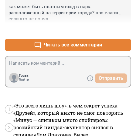
как может быть платным вход в парк. 
Есть трасса в Павлово (рядом с Колтушами) - её 
расположенный на территории города? про елагин, 
готовят для детской спортивной школы. Круг около 3 
если кто не понял.
км. Местами на спусках и подъёмах лёд.

+0
–0
ВИФК закрыт, готовить его в этом году не планируют. 
Туда только сквозь заборы продираться - 
удовольствие малоприятное.

Читать все комментарии
Забыли трассу СКА в Токсово - рядом есть прокат на 
Северном склоне. В хорошем состоянии круг 5 км, 10 
км - так себе.

Гость
Отправить
Войти
Динамо в Токсово, Зеленогорск - сплошной лёд, 
некомфортно
«Это всего лишь шоу»: в чем секрет успеха
1
«Друзей», который никто не смог повторить
«Минус — слишком много спойлеров»:
2
российский ниндзя-скульптор снялся в
сериале «Дом Дракона». Видео