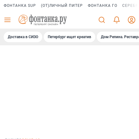
ФОНТАНКА SUP
(ОТ)ЛИЧНЫЙ ПИТЕР
ФОНТАНКА ГО
СЕРЕБР
Доставка в СИЗО
Петербург ищет креатив
Дом Репина. Реставр