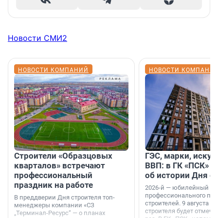
Новости СМИ2
НОВОСТИ КОМПАНИЙ
НОВОСТИ КОМПАНИ
Строители «Образцовых
ГЭС, марки, искус
кварталов» встречают
ВВП: в ГК «ПСК» р
профессиональный
об истории Дня с
праздник на работе
2026-й — юбилейный го
профессионального пр
В преддверии Дня строителя топ-
строителей. 9 августа 2
менеджеры компании «СЗ
строителя будет отмечат
„Терминал-Ресурс“ — о планах