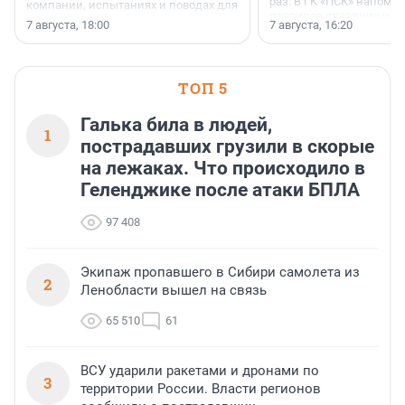
раз. В ГК «ПСК» напомни
компании, испытаниях и поводах для
появился праздник и к
осторожного оптимизма.
7 августа, 18:00
7 августа, 16:20
поменялась роль строит
ТОП 5
Галька била в людей,
1
пострадавших грузили в скорые
на лежаках. Что происходило в
Геленджике после атаки БПЛА
97 408
Экипаж пропавшего в Сибири самолета из
2
Ленобласти вышел на связь
65 510
61
ВСУ ударили ракетами и дронами по
3
территории России. Власти регионов