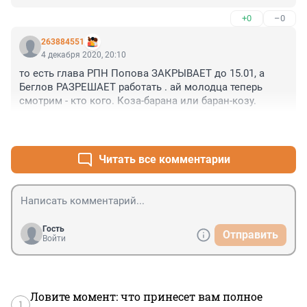
продукции Роспотребнадзор лезет в нашу жизнь? Где 
+0
–0
Росздравнадзор?..
263884551
4 декабря 2020, 20:10
то есть глава РПН Попова ЗАКРЫВАЕТ до 15.01, а 
Беглов РАЗРЕШАЕТ работать . ай молодца теперь 
смотрим - кто кого. Коза-барана или баран-козу.
+0
–0
Читать все комментарии
Гость
Отправить
Войти
Ловите момент: что принесет вам полное
1