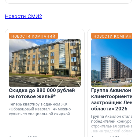
Новости СМИ2
НОВОСТИ КОМПАНИЙ
НОВОСТИ КОМПАНИ
Скидка до 880 000 рублей
Группа Аквилон 
на готовое жильё*
клиентоориентир
застройщик Лени
Теперь квартиру в сданном ЖК
области» 2026
«Образцовый квартал 14» можно
купить со специальной скидкой.
Группа Аквилон стала 
победителей конкурса 
строительная организа
Ленинградской области 
номинации «Самый