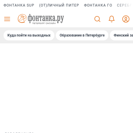
ФОНТАНКА SUP
(ОТ)ЛИЧНЫЙ ПИТЕР
ФОНТАНКА ГО
СЕРЕБР
Куда пойти на выходных
Образование в Петербурге
Финский за