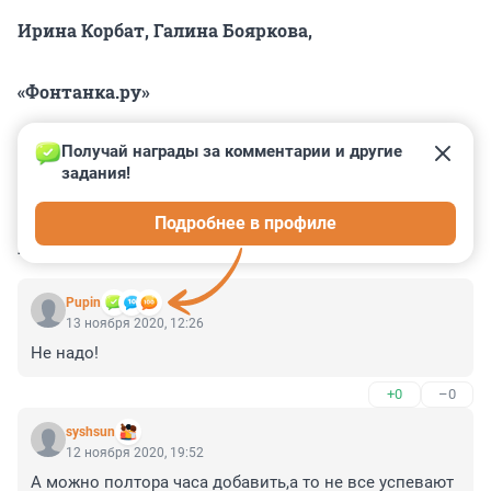
Ирина Корбат, Галина Бояркова,
«Фонтанка.ру»
Получай награды за комментарии и другие 
задания!
0
0
0
0
0
Подробнее в профиле
КОММЕНТАРИИ
22
Pupin
13 ноября 2020, 12:26
Не надо!
+0
–0
syshsun
12 ноября 2020, 19:52
А можно полтора часа добавить,а то не все успевают 