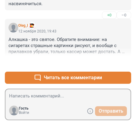
насвинячиться.
+0
–0
Oleg_I
12 ноября 2020, 19:43
Алкашка - это святое. Обратите внимание: на 
сигаретах страшные картинки рисуют, и вообще с 
прилавков убрали, только кассир может достать. А 
алкашка - вот она, родная, прям заходишь - и сразу 
+0
–0
она, от входа. Блестят бутылочки, переливаются, 
надписи "Акция!", подарочные наборы - бери-не хочу. 
Все потому что Руси веселие есть пити, не можем без 
Читать все комментарии
того быти. (С) Владимир Святой.
Гость
Отправить
Войти