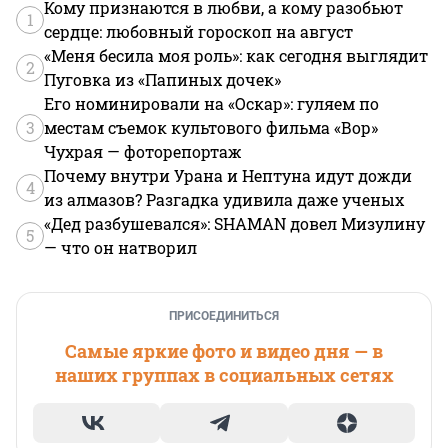
Кому признаются в любви, а кому разобьют
1
сердце: любовный гороскоп на август
«Меня бесила моя роль»: как сегодня выглядит
2
Пуговка из «Папиных дочек»
Его номинировали на «Оскар»: гуляем по
3
местам съемок культового фильма «Вор»
Чухрая — фоторепортаж
Почему внутри Урана и Нептуна идут дожди
4
из алмазов? Разгадка удивила даже ученых
«Дед разбушевался»: SHAMAN довел Мизулину
5
— что он натворил
ПРИСОЕДИНИТЬСЯ
Самые яркие фото и видео дня — в
наших группах в социальных сетях