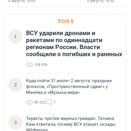
6 августа, 18:00
6 августа, 16:50
клиентоориентированн
застройщик Ленинград
области».
ТОП 5
ВСУ ударили дронами и
1
ракетами по одиннадцати
регионам России. Власти
сообщили о погибших и раненых
108 636
Куда пойти 31 июля–2 августа: праздник
2
флоксов, «Пространственный сдвиг» у
Манежа и «Музыка мира»
89 222
7
Теракты против мирных граждан. Татьяна
3
Ким ответила, почему ВСУ атакует склады
Wildberries