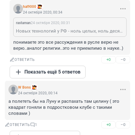
hal9000
24 октября 2020, 00:34
rastaman
24 октября 2020, 00:31
Новых технологий у РФ - ноль целых, ноль десятых. Умеют только бетонные кубокилометры на Восточном заливать, периодически сажая заливальщиков (свежая новость о посадке за Восточный - вот прямо сегодня). А сектантов «американцы-не-были-на-луне» банят на всех профессиональных космических форумах.
понимаете это все рассуждения в русле верю не 
верю..аналог религии..это не приемлимо в науке..)
+0
–0
ОТВЕТИТЬ
Показать ещё 5 ответов
W Bons
24 октября 2020, 00:14
а полететь бы на Луну и распахать там целину ( это 
квадрат гоняли в подростковом клубе с такими 
словами )
+0
–0
ОТВЕТИТЬ
1