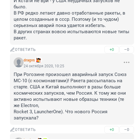
И кстати не ври - у США неудачных запусков не 
было. 

В РФ редко летают давно отработанные ракеты, в 
целом созданные в ссср. Поэтому (и то чудом) 
серьезных аварий пока удается избегать. 

В других странах вовсю испытываются новые типы 
ракет.
+0
–0
ОТВЕТИТЬ
dragvs
24 октября 2020, 10:25
При Рогозине произошел аварийный запуск Союз 
МС-10 (с космонавтами)! Ракета рассыпалась на 
старте. США и Китай выполняют в разы больше 
космических запусков, чем Россия. К тому же они 
активно испытывают новые образцы техники (те 
же Electron, 

Rocket 3, LauncherOne). Что нового Россия 
запускала?
+0
–0
ОТВЕТИТЬ