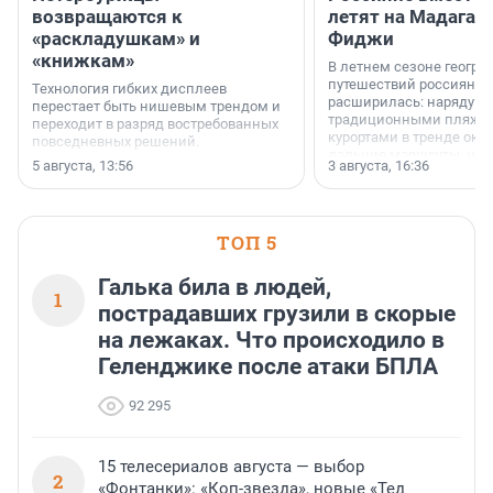
возвращаются к
летят на Мадагас
«раскладушкам» и
Фиджи
«книжкам»
В летнем сезоне геогра
путешествий россиян з
Технология гибких дисплеев
расширилась: наряду с
перестает быть нишевым трендом и
традиционными пляж
переходит в разряд востребованных
курортами в тренде ока
повседневных решений.
дальние маршруты, нап
5 августа, 13:56
3 августа, 16:36
острова Африки и Азии,
свидетельствуют данны
МегаФона.
ТОП 5
Галька била в людей,
1
пострадавших грузили в скорые
на лежаках. Что происходило в
Геленджике после атаки БПЛА
92 295
15 телесериалов августа — выбор
2
«Фонтанки»: «Коп-звезда», новые «Тед