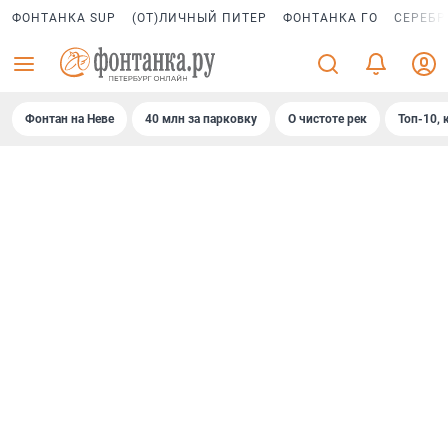
ФОНТАНКА SUP
(ОТ)ЛИЧНЫЙ ПИТЕР
ФОНТАНКА ГО
СЕРЕБР
Фонтан на Неве
40 млн за парковку
О чистоте рек
Топ-10, 