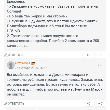
Брежнева.

1.- Уважаемые космонавты! Завтра вы полетите на 
Солнце!

- Но ведь там жарко и мы сгорим?

- Неужели вы думаете, что в партии идиоты сидят ? 
Политбюро подумало и об этом! Вы полетите 
НОЧЬЮ...

2. Трагически закончился запуск нового 
космического корабля. Погибло 2 космонавта и 200 
кочегаров...
+0
–0
ОТВЕТИТЬ
262126571
25 октября 2020, 16:27
Вы смейтесь и хохмите, а Димка миллиарды и 
триллионы рубликов пускает куда надо... Замки, яхты, 
острова, винодельни. Естественно не только себе. А 
поболтать для плебса про полеты на Луну и на Марс - 
он мастер.
+0
–0
ОТВЕТИТЬ