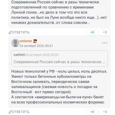
Современная Россия сейчас в разы технически 
подготовленней по сравнению с временами 
Лунной гонки...но дело в том что это все 
политика..не был на Луне вообще никто еще...)..нет 
никаких доказательств..от слова совсем...
+0
–0
ОТВЕТИТЬ
rastaman
24 октября 2020, 00:31
hal9000
24 октября 2020, 00:20
Современная Россия сейчас в разы технически подготовленней по сравнению с временами Лунной гонки...но дело в том что это все политика..не был на Луне вообще никто еще...)..нет никаких доказательств..от слова совсем...
Новых технологий у РФ - ноль целых, ноль десятых. 
Умеют только бетонные кубокилометры на 
Восточном заливать, периодически сажая 
заливальщиков (свежая новость о посадке за 
Восточный - вот прямо сегодня). 

А сектантов «американцы-не-были-на-луне» банят 
на всех профессиональных космических форумах.
+0
–0
ОТВЕТИТЬ