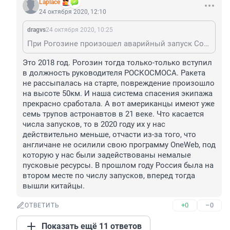
Laplace
24 октября 2020, 12:10
dragvs
24 октября 2020, 10:25
При Рогозине произошел аварийный запуск Союз МС-10 (с космонавтами)! Ракета рассыпалась на старте. США и Китай выполняют в разы больше космических запусков, чем Россия. К тому же они активно испытывают новые образцы техники (те же Electron, Rocket 3, LauncherOne). Что нового Россия запускала?
Это 2018 год. Рогозин тогда только-только вступил 
в должность руководителя РОСКОСМОСА. Ракета 
не рассыпалась на старте, повреждение произошло 
на высоте 50км. И наша система спасения экипажа 
прекрасно сработала. А вот американцы имеют уже 
семь трупов астронавтов в 21 веке. Что касается 
числа запусков, то в 2020 году их у нас 
действительно меньше, отчасти из-за того, что 
англичане не осилили свою программу OneWeb, под 
которую у нас были задействованы немалые 
пусковые ресурсы. В прошлом году Россия была на 
втором месте по числу запусков, вперед тогда 
вышли китайцы.
+0
–0
ОТВЕТИТЬ
Показать ещё 11 ответов