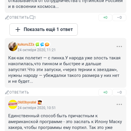
отказывается от сотрудничества с путинской Россией 
и в освоении космоса...
+0
–0
ОТВЕТИТЬ
1
Показать ещё 1 ответ
kukuruZZa
24 октября 2020, 11:21
Как-как полетит — с пинка.У народа уже злость такая 
накопилась,что пинком и быстрее и дальше 
запустят.Что эти запуски, «через тернии к звездам», 
нужны народу — убеждалки такого размера у них нет 
и не будет...
+0
–0
ОТВЕТИТЬ
OldObyvatel
24 октября 2020, 10:51
Единственный способ быть причастным к 
американской программе - это заслать к Илону Маску 
хакера, чтобы программы ему портил. Так это уже 