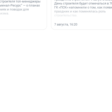
 строителя топ-менеджеры
День строителя будет отмечаться в 70
минал-Ресурс“ — о планах
ГК «ПСК» напомнили о том, как появ
иях и поводах для
праздник и как поменялась роль
мизма.
строительства.
7 августа, 16:20