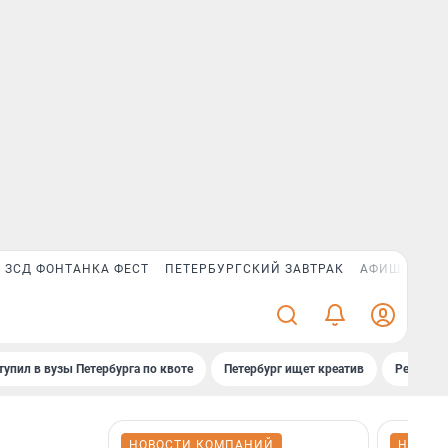
ЗСД ФОНТАНКА ФЕСТ
ПЕТЕРБУРГСКИЙ ЗАВТРАК
АФИША PLUS
тупил в вузы Петербурга по квоте
Петербург ищет креатив
Рейтинги
НОВОСТИ КОМПАНИЙ
НОВОС