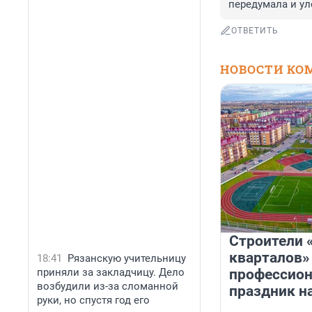
передумала и уле
ОТВЕТИТЬ
НОВОСТИ КО
Строители 
кварталов»
18:41
Рязанскую учительницу
приняли за закладчицу. Дело
профессио
возбудили из-за сломанной
праздник н
руки, но спустя год его