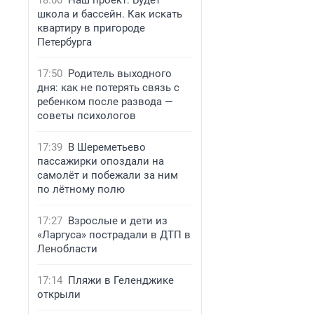
18:00
Наш проект: Будет
школа и бассейн. Как искать
квартиру в пригороде
Петербурга
17:50
Родитель выходного
дня: как не потерять связь с
ребенком после развода —
советы психологов
17:39
В Шереметьево
пассажирки опоздали на
самолёт и побежали за ним
по лётному полю
17:27
Взрослые и дети из
«Ларгуса» пострадали в ДТП в
Ленобласти
17:14
Пляжи в Геленджике
открыли