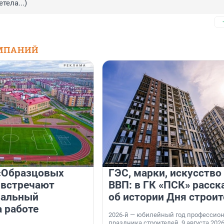
тела...)
МПАНИЙ
«Образцовых
ГЭС, марки, искусство
 встречают
ВВП: в ГК «ПСК» расск
нальный
об истории Дня строит
а работе
2026-й — юбилейный год профессио
праздника строителей. 9 августа 2026