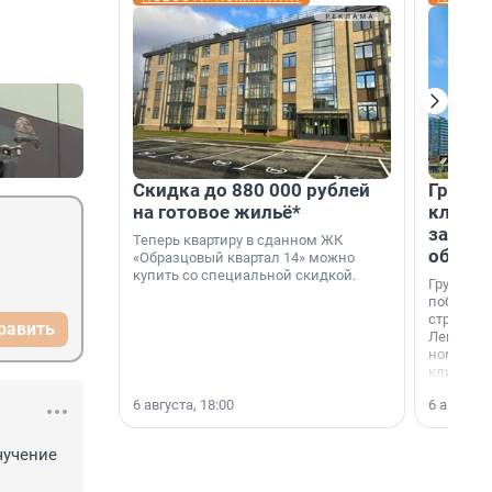
Скидка до 880 000 рублей
Группа
на готовое жильё*
клиен
застро
Теперь квартиру в сданном ЖК
област
«Образцовый квартал 14» можно
купить со специальной скидкой.
Группа А
победите
строител
равить
Ленингра
номинац
клиенто
застройщ
6 августа, 18:00
6 августа,
области»
чучение 