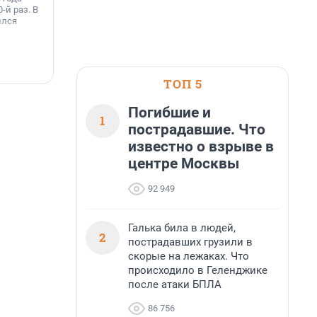
т
-й раз. В
Ленинградской области. Базовые станции
н
ился
вблизи Лемболовского и Раздолинского озёр,
т
а также недалеко от Большого Тосненского
водопада.
7 августа, 14:59
7
ТОП 5
Погибшие и
1
пострадавшие. Что
известно о взрыве в
центре Москвы
92 949
Галька била в людей,
2
пострадавших грузили в
скорые на лежаках. Что
происходило в Геленджике
после атаки БПЛА
86 756