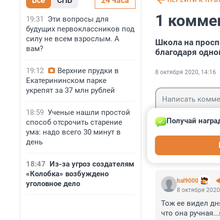
Все
СПБ
24 часа
ПЕРЕЙТИ К ПУ
1 комме
19:31
Эти вопросы для
будущих первоклассников под
силу не всем взрослым. А
Школа на просп
вам?
благодаря одно
19:12
Верхние прудки в
8 октября 2020, 14:16
Екатерининском парке
укрепят за 37 млн рублей
18:59
Ученые нашли простой
Получай награ
способ отсрочить старение
ума: надо всего 30 минут в
Гость
день
Войти
18:47
Из-за угроз создателям
«Колобка» возбуждено
hal9000
уголовное дело
8 октября 2020
Тож ее видел дня
что она ручная..