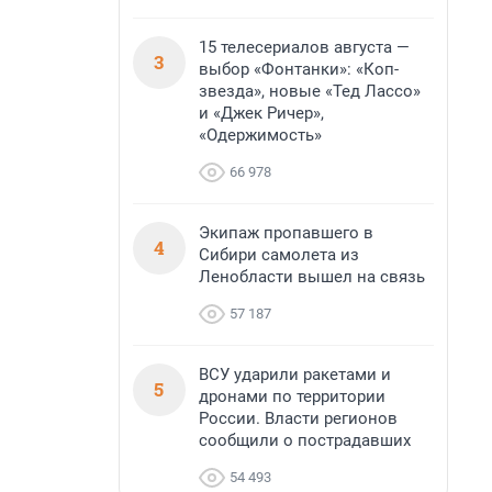
15 телесериалов августа —
3
выбор «Фонтанки»: «Коп-
звезда», новые «Тед Лассо»
и «Джек Ричер»,
«Одержимость»
66 978
Экипаж пропавшего в
4
Сибири самолета из
Ленобласти вышел на связь
57 187
ВСУ ударили ракетами и
5
дронами по территории
России. Власти регионов
сообщили о пострадавших
54 493