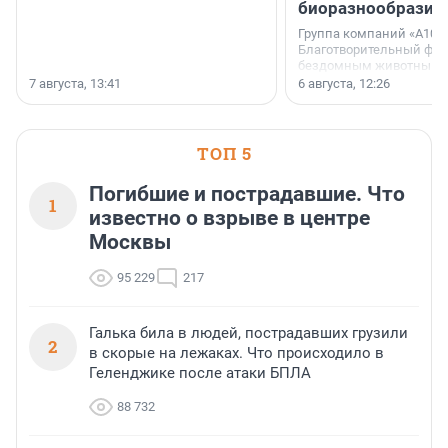
биоразнообразия
Группа компаний «А101»
Благотворительный фо
бездомным животным 
заключили соглашение
7 августа, 13:41
6 августа, 12:26
стратегическом сотрудн
ТОП 5
Погибшие и пострадавшие. Что
1
известно о взрыве в центре
Москвы
95 229
217
Галька била в людей, пострадавших грузили
2
в скорые на лежаках. Что происходило в
Геленджике после атаки БПЛА
88 732