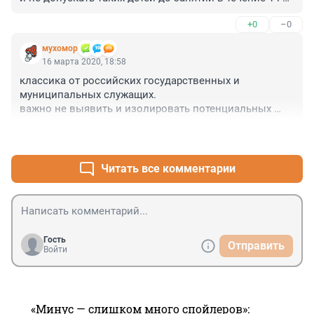
дней." _____ А лупу и кепку Холмса классным 
+0
–0
руководителям дадут?
мухомор
16 марта 2020, 18:58
классика от российских государственных и 
муниципальных служащих.

важно не выявить и изолировать потенциальных 
больных, а выполнить предписание и прикрыть свою 
+0
–0
опу. пускай хоть все трижды заразятся, главное, что 
все рекомендации и предписаняи выполнены 
дословно. прикопаться не к чему. идеальный 
Читать все комментарии
управленец.
Гость
Отправить
Войти
«Минус — слишком много спойлеров»: