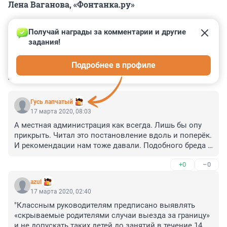
Лена Ваганова, «Фонтанка.ру»
Получай награды за комментарии и другие 
задания!
0
0
0
0
0
Подробнее в профиле
КОММЕНТАРИИ
4
Гусь лапчатый
17 марта 2020, 08:03
А местная администрация как всегда. Лишь бы опу 
прикрыть. Читал это постановление вдоль и поперёк. 
И рекомендации нам тоже давали. Подобного бреда 
там нигде даже между строк упомянуто не было. Так 
+0
–0
что отсебятина это чистой воды.
azul
17 марта 2020, 02:40
"Классным руководителям предписано выявлять 
«скрываемые родителями случаи выезда за границу» 
и не допускать таких детей до занятий в течение 14 