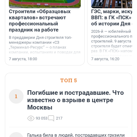
Строители «Образцовых
ГЭС, марки, искус
кварталов» встречают
ВВП: в ГК «ПСК» р
профессиональный
об истории Дня с
праздник на работе
2026-й — юбилейный го
профессионального пр
В преддверии Дня строителя топ-
строителей. 9 августа 2
менеджеры компании «СЗ
строителя будет отмечат
„Терминал-Ресурс“ — о планах
раз. В ГК «ПСК» напомни
компании, испытаниях и поводах для
появился праздник и к
осторожного оптимизма.
7 августа, 18:00
7 августа, 16:20
поменялась роль строит
ТОП 5
Погибшие и пострадавшие. Что
1
известно о взрыве в центре
Москвы
93 053
217
Галька била в людей, пострадавших грузили