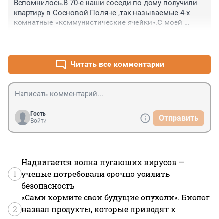
Вспомнилось.В 70-е наши соседи по дому получили 
квартиру в Сосновой Поляне ,так называемые 4-х 
комнатные «коммунистические ячейки».С моей 
подружкой расставались в слезах,но она меня 
+0
–0
утешала:»Папа сказал,скоро метро у нас будет,будешь 
приезжать в гости».Уж нет ни папы,ни той 
квартиры,подруга живет на Петроградской,а как не 
Читать все комментарии
было метро,так и не будет при нашей с ней жизни.
Гость
Отправить
Войти
Надвигается волна пугающих вирусов —
1
ученые потребовали срочно усилить
безопасность
«Сами кормите свои будущие опухоли». Биолог
2
назвал продукты, которые приводят к