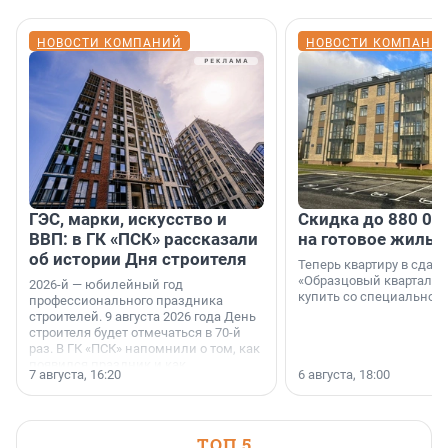
НОВОСТИ КОМПАНИЙ
НОВОСТИ КОМПАНИ
ГЭС, марки, искусство и
Скидка до 880 00
ВВП: в ГК «ПСК» рассказали
на готовое жильё
об истории Дня строителя
Теперь квартиру в сда
«Образцовый квартал 1
2026-й — юбилейный год
купить со специальной 
профессионального праздника
строителей. 9 августа 2026 года День
строителя будет отмечаться в 70-й
раз. В ГК «ПСК» напомнили о том, как
появился праздник и как
7 августа, 16:20
6 августа, 18:00
поменялась роль строительства.
ТОП 5