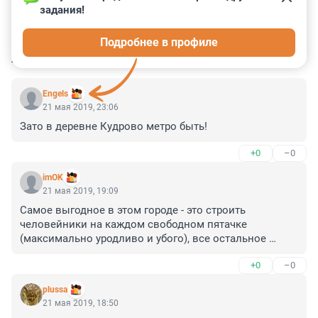
задания!
0
0
0
0
0
Подробнее в профиле
КОММЕНТАРИИ
20
Engels
21 мая 2019, 23:06
Зато в деревне Кудрово метро быть!
+0
–0
imOK
21 мая 2019, 19:09
Самое выгодное в этом городе - это строить 
человейники на каждом свободном пятачке 
(максимально уродливо и убого), все остальное 
невыгодно - грунты не те и климат неподходящий.
+0
–0
plussa
21 мая 2019, 18:50