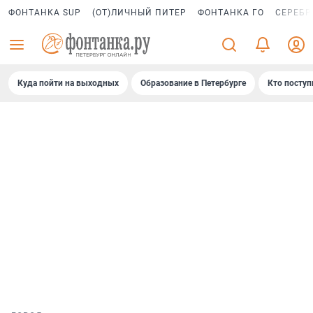
ФОНТАНКА SUP
(ОТ)ЛИЧНЫЙ ПИТЕР
ФОНТАНКА ГО
СЕРЕБР
Куда пойти на выходных
Образование в Петербурге
Кто поступ