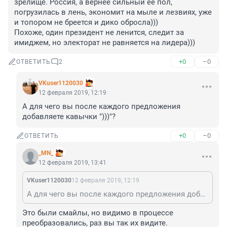
зрелище. Россия, а вернее сильный ее пол, 
погрузилась в лень, экономит на мыле и лезвиях, уже 
и топором не бреется и дико обросла)))

Похоже, один президент не ленится, следит за 
имиджем, но электорат не равняется на лидера)))
+0
–0
ОТВЕТИТЬ
2
VKuser1120030
12 февраля 2019, 12:19
А для чего вы после каждого предложения 
добавляете кавычки ")))"?
+0
–0
ОТВЕТИТЬ
_MN_
12 февраля 2019, 13:41
VKuser1120030
12 февраля 2019, 12:19
А для чего вы после каждого предложения добавляете кавычки ")))"?
Это были смайлы, но видимо в процессе 
преобразовались, раз вы так их видите. 