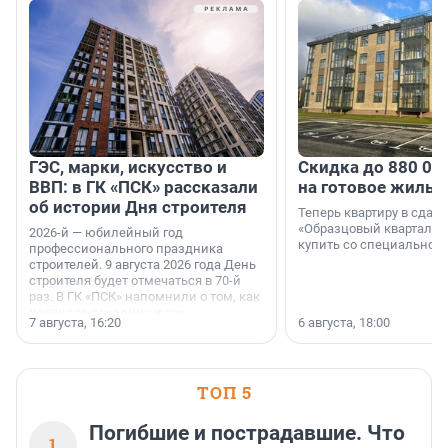
ГЭС, марки, искусство и
Скидка до 880 00
ВВП: в ГК «ПСК» рассказали
на готовое жильё
об истории Дня строителя
Теперь квартиру в сда
«Образцовый квартал 1
2026-й — юбилейный год
купить со специальной 
профессионального праздника
строителей. 9 августа 2026 года День
строителя будет отмечаться в 70-й
раз. В ГК «ПСК» напомнили о том, как
появился праздник и как
7 августа, 16:20
6 августа, 18:00
поменялась роль строительства.
ТОП 5
Погибшие и пострадавшие. Что
1