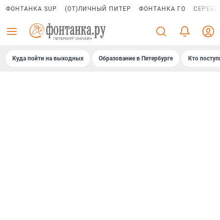
ФОНТАНКА SUP
(ОТ)ЛИЧНЫЙ ПИТЕР
ФОНТАНКА ГО
СЕРЕБР
Куда пойти на выходных
Образование в Петербурге
Кто поступ