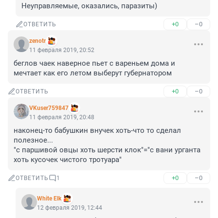
Неуправляемые, оказались, паразиты)
+0
–0
ОТВЕТИТЬ
zenotr
11 февраля 2019, 20:52
беглов чаек наверное пьет с вареньем дома и 
мечтает как его летом выберут губернатором
+0
–0
ОТВЕТИТЬ
VKuser759847
11 февраля 2019, 20:48
наконец-то бабушкин внучек хоть-что то сделал 
полезное...

"с паршивой овцы хоть шерсти клок"="с вани урганта 
хоть кусочек чистого тротуара"
+0
–0
ОТВЕТИТЬ
1
White Elk
12 февраля 2019, 12:44