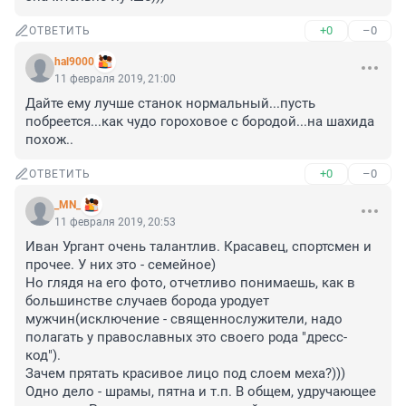
+0
–0
ОТВЕТИТЬ
hal9000
11 февраля 2019, 21:00
Дайте ему лучше станок нормальный...пусть 
побреется...как чудо гороховое с бородой...на шахида 
похож..
+0
–0
ОТВЕТИТЬ
_MN_
11 февраля 2019, 20:53
Иван Ургант очень талантлив. Красавец, спортсмен и 
прочее. У них это - семейное)

Но глядя на его фото, отчетливо понимаешь, как в 
большинстве случаев борода уродует 
мужчин(исключение - священнослужители, надо 
полагать у православных это своего рода "дресс-
код").

Зачем прятать красивое лицо под слоем меха?))) 
Одно дело - шрамы, пятна и т.п. В общем, удручающее 