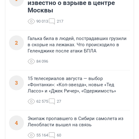
известно о взрыве в центре
Москвы
90 013
217
Галька била в людей, пострадавших грузили
2
в скорые на лежаках. Что происходило в
Геленджике после атаки БПЛА
84 096
15 телесериалов августа — выбор
3
«Фонтанки»: «Коп-звезда», новые «Тед
Лассо» и «Джек Ричер», «Одержимость»
62 575
27
Экипаж пропавшего в Сибири самолета из
4
Ленобласти вышел на связь
55 164
60