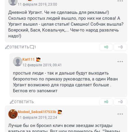
11 февраля 2019, 23:00
Дневной Ургант. Че не сделаешь для рекламы!) 
Сколько простых людей вышло, про них ни слова! А 
Ургант вышел - целая статья! Смешно! Собчак вышла? 
Боярский, Бася, Ковальчук,... Чем-то народ развлечь 
надо!)
+0
–0
ОТВЕТИТЬ
1
Karl111
12 февраля 2019, 09:41
простые люди - так и дальше будут выходить 
безропотно по приказу руководства, а один Иван 
Ургант возможно для города сделает больше . 
Беглов его запомнит
+0
–0
ОТВЕТИТЬ
Modest_5e4ce41f7533b
11 февраля 2019, 22:24
Лучше бы он бросил клич всем звездам эстрады 
взяться за лопаты. Вот шоу получилось бы. "Звезды 