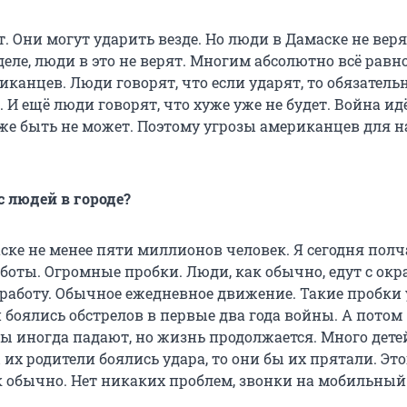
т. Они могут ударить везде. Но люди в Дамаске не веря
деле, люди в это не верят. Многим абсолютно всё равно
канцев. Люди говорят, что если ударят, то обязатель
с. И ещё люди говорят, что хуже уже не будет. Война ид
уже быть не может. Поэтому угрозы американцев для н
с людей в городе?
ске не менее пяти миллионов человек. Я сегодня полч
боты. Огромные пробки. Люди, как обычно, едут с окр
 работу. Обычное ежедневное движение. Такие пробки 
и боялись обстрелов в первые два года войны. А потом
 иногда падают, но жизнь продолжается. Много дете
 их родители боялись удара, то они бы их прятали. Это
к обычно. Нет никаких проблем, звонки на мобильный