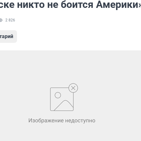
ске никто не боится Америки
2 826
тарий