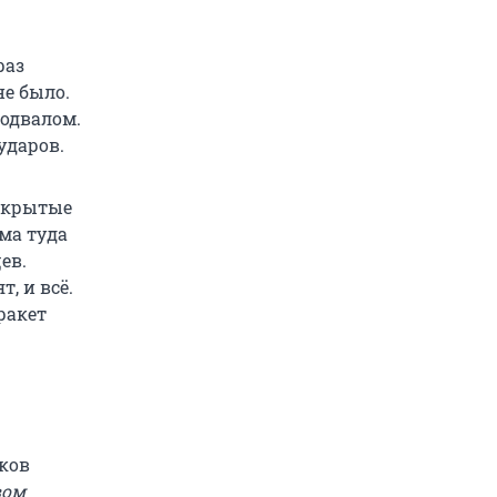
раз
е было.
подвалом.
ударов.
закрытые
ама туда
ев.
, и всё.
ракет
ков
вом