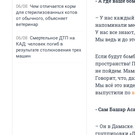
- А где ваше бо
06/08
Чем отличается корм
для стерилизованных котов
– У нас каждый
от обычного, объясняет
ветеринар
напоминали мес
У нас все знают
06/08
Смертельное ДТП на
Мы ведь и до э
КАД: человек погиб в
результате столкновения трех
Если будут бом
машин
пространства! П
не пойдем. Мама
Говорит, что, д
Мы всё это виде
выпустили по
а
- Сам Башар Аса
– Он в Дамаске
группировки «