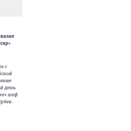
сказал
сар»
е с
бской
ление
й день.
ке» шеф
рбек.