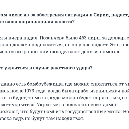
 том числе из-за обострения ситуации в Сирии, падает,
час ваша национальная валюта?
я и вчера падал. Позавчера было 463 лиры за доллар, 
оллар должен подниматься, но он у нас падает. Это гов
сменам все равно, они вкладывают деньги, помогают.
ут укрыться в случае ракетного удара?
давно есть бомбоубежища, где можно спрятаться от у
сь после 1973 года, когда была арабо-израильская во
о-то будет, то места, куда можно будет спрятаться, ест
жет укрыться. Укрыться в подвалах своих домов.
ожают, что будут бомбить государственные места. Но
века ведь не будут там находиться.