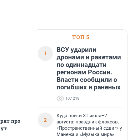
ТОП 5
ВСУ ударили
1
дронами и ракетами
по одиннадцати
регионам России.
Власти сообщили о
погибших и раненых
107 218
Куда пойти 31 июля–2
2
орят про
августа: праздник флоксов,
гут
«Пространственный сдвиг» у
Манежа и «Музыка мира»