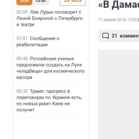
Все
СПБ
24 часа
«В Дама
02:09
Лев Лурье поговорит с
Лизой Боярской о Петербурге
11 апреля 2018, 17:07
и театре
21
коммен
01:01
Сообщение о
реабилитации
00:46
Российские ученые
предложили создать на Луне
«кладбище» для космического
мусора
00:30
Трамп: прогресс в
переговорах по Украине есть,
но новых ракет Киев не
получит