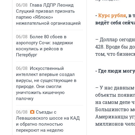
06/08
Глава ЛДПР Леонид
Слуцкий призвал признать
-
Курс рубля
, в
партию «Яблоко»
ведёт себя сей
нежелательной организацией
06/08
Более 80 сбоев в
– Доллар сегодн
аэропорту Сочи: задержки
428. Вроде бы д
коснулись и рейсов в
том, что бизне
Петербург
06/08
Искусственный
- Где люди мог
интеллект впервые создал
вирусы, не существующие в
природе. Они смогли
– У нас давным-
уничтожить кишечную
объекты появили
палочку
на самом деле чт
Большинство мо
06/08
Съезды с
Американцы угр
Левашовского шоссе на КАД
миллионов чело
и обратно полностью
перекроют на неделю