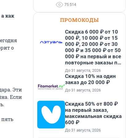
75 514
 а как
ПРОМОКОДЫ
Скидка 6 000 ₽ от 10
000 ₽, 10 000 ₽ от 15
сегодня
000 ₽, 20 000 ₽ от 30
орит о
000 ₽ и 35 000 ₽ от 50
000 ₽ на первый и все
повторные заказы по
промокоду НАБЕРИ
До 31 августа, 2026
Скидка 10% на один
заказ до 20 000 ₽
дара. Эти
До 31 августа, 2026
йна. Если
Скидка 50% от 800 ₽
ь.
на первый заказ,
максимальная скидка
 пять
600 ₽
До 31 августа, 2026