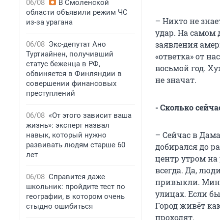
06/08
В Смоленской
области объявили режим ЧС
– Никто не знае
из-за урагана
удар. На самом 
заявления амери
06/08
Экс-депутат Ано
Туртиайнен, получивший
«ответка» от на
статус беженца в РФ,
восьмой год. Х
обвиняется в Финляндии в
не значат.
совершении финансовых
преступлений
- Сколько сейча
06/08
«От этого зависит ваша
жизнь»: эксперт назвал
– Сейчас в Дама
навык, который нужно
развивать людям старше 60
добирался до ра
лет
центр утром на
всегда. Да, люд
06/08
Справится даже
привыкли. Мины
школьник: пройдите тест по
улицах. Если бы
географии, в котором очень
Город живёт ка
стыдно ошибиться
проходят.