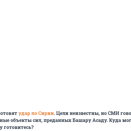
готовят
удар по Сирии
. Цели неизвестны, но СМИ гов
ые объекты сил, преданных Башару Асаду. Куда мо
у готовитесь?