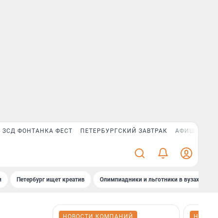
ЗСД ФОНТАНКА ФЕСТ
ПЕТЕРБУРГСКИЙ ЗАВТРАК
АФИША PLUS
и
Петербург ищет креатив
Олимпиадники и льготники в вузах СПб
НОВОСТИ КОМПАНИЙ
НОВОС