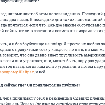
мбоубежище, знаете?
 год напоминают об этом по телевидению. Последний 
яца два назад. В последние дни таких напоминаний н
, где прятаться, если что. Каждое здание оборудовано 
той войны жили в состоянии возможных израильских 
бить, я в бомбоубежище не пойду. Я просто не люблю 
одвал с продуктами есть у каждого, но ни я, ни моя м
 говорит, что она давно знает трусливость американц
аже если они угрожают, они, может быть, пару раз ударят
ли год назад, когда нам долго угрожали, а потом пару 
эродрому Шайрат
, и всё.
д сейчас где? Он появляется на публике?
. Вчера принимал у себя в резиденции бывших пленни
Джейш аль-Ислам»
(признана сирийским правительст