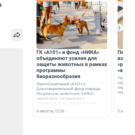
»
ГК «А101» и фонд «НИКА»
Петер
объединяют усилия для
возвр
защиты животных в рамках
«раскл
программы
«книж
биоразнообразия
Технолог
перестае
Группа компаний «А101» и
переходи
Благотворительный фонд помощи
повседне
бездомным животным «НИКА»
заключили соглашение о
стратегическом сотрудничестве.
6 августа, 12:26
5 августа,