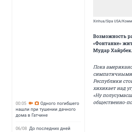
Xinhua/Sipa USA/Комм
Возможность ра
«Фонтанке» жит
Мудар Хайрбек
Пока американс
симпатичными, 
Республики сто
хихикает над уг
«Ну полусумасш
общественно-по
00:05
Одного погибшего
нашли при тушении дачного
дома в Гатчине
06/08
До последних дней