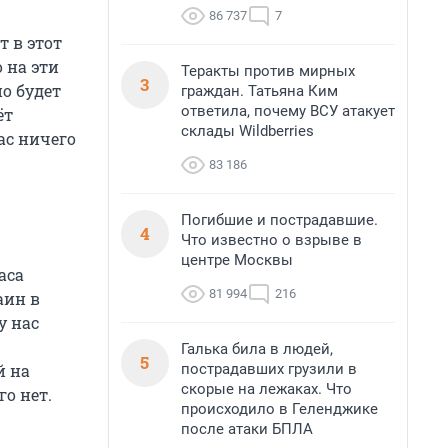
86 737
7
т в этот
 на эти
Теракты против мирных
3
но будет
граждан. Татьяна Ким
ответила, почему ВСУ атакует
ёт
склады Wildberries
ас ничего
83 186
Погибшие и пострадавшие.
4
Что известно о взрыве в
центре Москвы
аса
81 994
216
аин в
у нас
Галька била в людей,
5
пострадавших грузили в
й на
скорые на лежаках. Что
го нет.
происходило в Геленджике
после атаки БПЛА